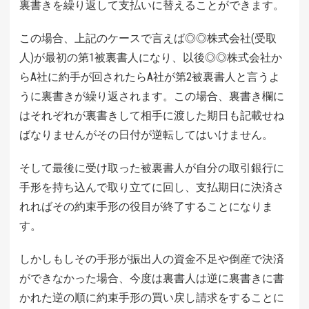
裏書きを繰り返して支払いに替えることができます。
この場合、上記のケースで言えば◎◎株式会社(受取
人)が最初の第1被裏書人になり、以後◎◎株式会社か
らA社に約手が回されたらA社が第2被裏書人と言うよ
うに裏書きが繰り返されます。この場合、裏書き欄に
はそれぞれが裏書きして相手に渡した期日も記載せね
ばなりませんがその日付が逆転してはいけません。
そして最後に受け取った被裏書人が自分の取引銀行に
手形を持ち込んで取り立てに回し、支払期日に決済さ
れればその約束手形の役目が終了することになりま
す。
しかしもしその手形が振出人の資金不足や倒産で決済
ができなかった場合、今度は裏書人は逆に裏書きに書
かれた逆の順に約束手形の買い戻し請求をすることに