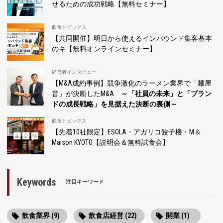
せるための成功戦略【無料セミナー】
飲食トピックス
【共同開催】明日から使えるインバウンド集客基本
のキ【無料オンラインセミナー】
経営者インタビュー
【M&A成約事例】競争激化のラーメン業界で「麺屋
音」が決断したM&A
～「社員の未来」と「ブラン
ドの成長戦略」を見据えた決断の裏側～
飲食トピックス
【先着10社限定】ESOLA・アガリコ餃子楼・M＆
Maison KYOTO【説明会＆無料試食会】
Keywords
注目キーワード
飲食業界 (9)
飲食店経営 (22)
開業 (1)