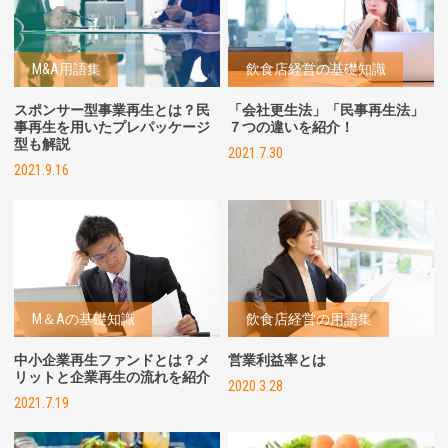
M&A用語集
飲食店経営の基礎知識
スポンサー型事業再生とは？民
「会社更生法」「民事再生法」
事再生を用いたプレパッケージ
７つの違いを紹介！
型も解説
2021.7.30
2021.9.16
M＆Aの基礎知識
飲食店経営の用語集
中小企業再生ファンドとは？メ
営業利益率とは
リットと企業再生の流れを紹介
2020.3.28
2021.7.19