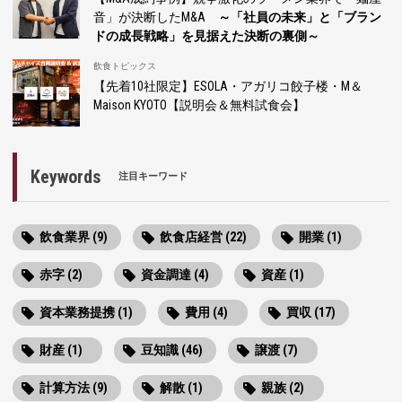
音」が決断したM&A
～「社員の未来」と「ブラン
ドの成長戦略」を見据えた決断の裏側～
飲食トピックス
【先着10社限定】ESOLA・アガリコ餃子楼・M＆
Maison KYOTO【説明会＆無料試食会】
Keywords
注目キーワード
飲食業界 (9)
飲食店経営 (22)
開業 (1)
赤字 (2)
資金調達 (4)
資産 (1)
資本業務提携 (1)
費用 (4)
買収 (17)
財産 (1)
豆知識 (46)
譲渡 (7)
計算方法 (9)
解散 (1)
親族 (2)