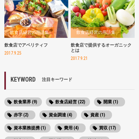
飲食店経営の用語集
飲食店経営の用語集
飲食店でアペリティフ
飲食店で提供するオーガニック
とは
2017.9.25
2017.9.21
KEYWORD
注目キーワード
飲食業界 (9)
飲食店経営 (22)
開業 (1)
赤字 (2)
資金調達 (4)
資産 (1)
資本業務提携 (1)
費用 (4)
買収 (17)