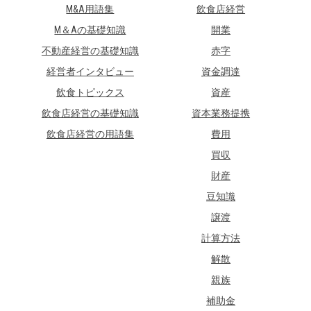
M&A用語集
飲食店経営
M＆Aの基礎知識
開業
不動産経営の基礎知識
赤字
経営者インタビュー
資金調達
飲食トピックス
資産
飲食店経営の基礎知識
資本業務提携
飲食店経営の用語集
費用
買収
財産
豆知識
譲渡
計算方法
解散
親族
補助金