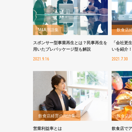
M&A用語集
飲食店
スポンサー型事業再生とは？民事再生を
「会社更
用いたプレパッケージ型も解説
いを紹介
2021.9.16
2021.7.30
飲食店経営の用語集
飲食店
営業利益率とは
飲食店で