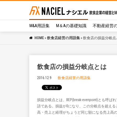
M&A用語集
M＆Aの基礎知識
不動産経営
HOME
»
飲食店経営の用語集
»
飲食店の損益分岐点
飲食店の損益分岐点とは
2016.12.9
飲食店経営の用語集
損益分岐点とは、BEP(break-evenpoint)と
語である。損益が0になり、この分岐点を超える
高・売上と経理がちょうど同じ額になる売上高