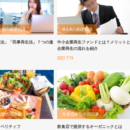
経営の基礎知識
M＆Aの基礎知識
生法」「民事再生法」７つの違
中小企業再生ファンドとは？メリット
！
企業再生の流れを紹介
2021.7.19
経営の用語集
飲食店経営の用語集
アペリティフ
飲食店で提供するオーガニックとは