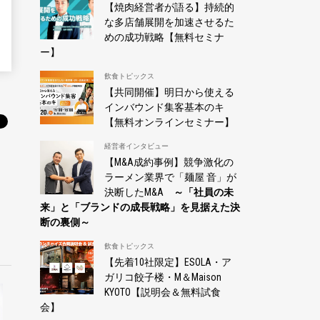
【焼肉経営者が語る】持続的
な多店舗展開を加速させるた
めの成功戦略【無料セミナ
ー】
飲食トピックス
【共同開催】明日から使える
インバウンド集客基本のキ
【無料オンラインセミナー】
経営者インタビュー
【M&A成約事例】競争激化の
ラーメン業界で「麺屋 音」が
決断したM&A
～「社員の未
来」と「ブランドの成長戦略」を見据えた決
断の裏側～
飲食トピックス
【先着10社限定】ESOLA・ア
ガリコ餃子楼・M＆Maison
KYOTO【説明会＆無料試食
会】