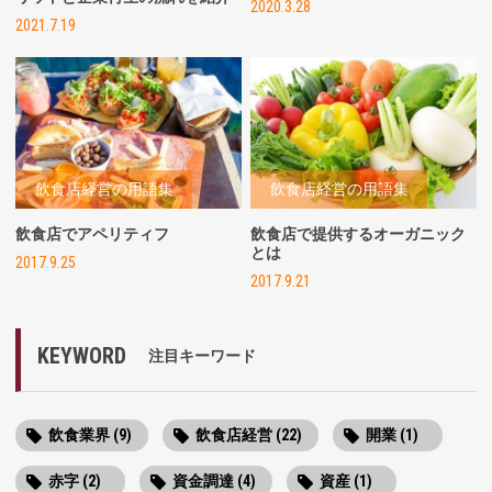
2020.3.28
2021.7.19
飲食店経営の用語集
飲食店経営の用語集
飲食店でアペリティフ
飲食店で提供するオーガニック
とは
2017.9.25
2017.9.21
KEYWORD
注目キーワード
飲食業界 (9)
飲食店経営 (22)
開業 (1)
赤字 (2)
資金調達 (4)
資産 (1)