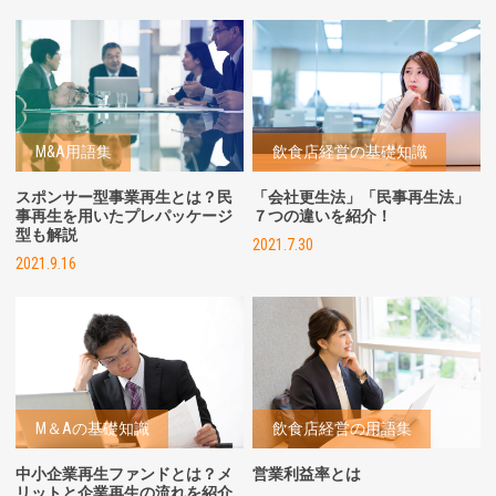
M&A用語集
飲食店経営の基礎知識
スポンサー型事業再生とは？民
「会社更生法」「民事再生法」
事再生を用いたプレパッケージ
７つの違いを紹介！
型も解説
2021.7.30
2021.9.16
M＆Aの基礎知識
飲食店経営の用語集
中小企業再生ファンドとは？メ
営業利益率とは
リットと企業再生の流れを紹介