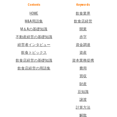
Contents
Keywords
HOME
飲食業界
M&A用語集
飲食店経営
M＆Aの基礎知識
開業
不動産経営の基礎知識
赤字
経営者インタビュー
資金調達
飲食トピックス
資産
飲食店経営の基礎知識
資本業務提携
飲食店経営の用語集
費用
買収
財産
豆知識
譲渡
計算方法
解散