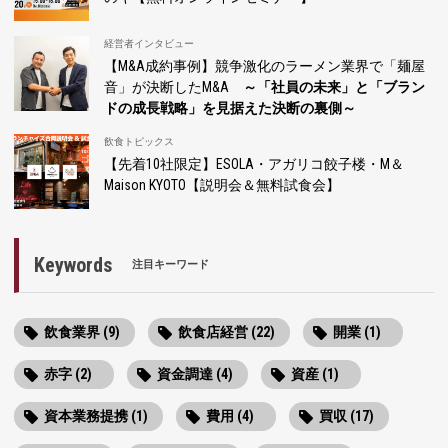
経営者インタビュー
【M&A成約事例】競争激化のラーメン業界で「麺屋
音」が決断したM&A
～「社員の未来」と「ブラン
ドの成長戦略」を見据えた決断の裏側～
飲食トピックス
【先着10社限定】ESOLA・アガリコ餃子楼・M＆
Maison KYOTO【説明会＆無料試食会】
Keywords
注目キーワード
飲食業界 (9)
飲食店経営 (22)
開業 (1)
赤字 (2)
資金調達 (4)
資産 (1)
資本業務提携 (1)
費用 (4)
買収 (17)