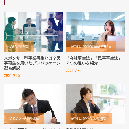
M&A用語集
飲食店経営の基礎知識
スポンサー型事業再生とは？民
「会社更生法」「民事再生法」
事再生を用いたプレパッケージ
７つの違いを紹介！
型も解説
2021.7.30
2021.9.16
M＆Aの基礎知識
飲食店経営の用語集