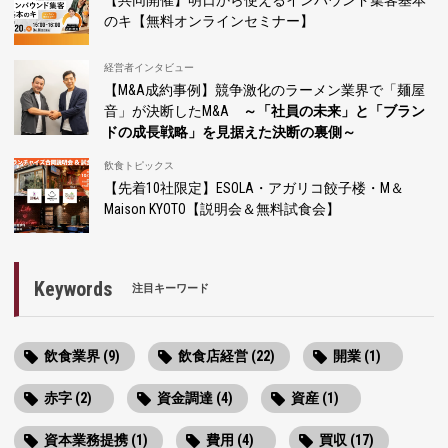
【共同開催】明日から使えるインバウンド集客基本
のキ【無料オンラインセミナー】
経営者インタビュー
【M&A成約事例】競争激化のラーメン業界で「麺屋
音」が決断したM&A
～「社員の未来」と「ブラン
ドの成長戦略」を見据えた決断の裏側～
飲食トピックス
【先着10社限定】ESOLA・アガリコ餃子楼・M＆
Maison KYOTO【説明会＆無料試食会】
Keywords
注目キーワード
飲食業界 (9)
飲食店経営 (22)
開業 (1)
赤字 (2)
資金調達 (4)
資産 (1)
資本業務提携 (1)
費用 (4)
買収 (17)