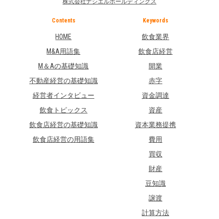
株式会社ナシエルホールディングス
Contents
Keywords
HOME
飲食業界
M&A用語集
飲食店経営
M＆Aの基礎知識
開業
不動産経営の基礎知識
赤字
経営者インタビュー
資金調達
飲食トピックス
資産
飲食店経営の基礎知識
資本業務提携
飲食店経営の用語集
費用
買収
財産
豆知識
譲渡
計算方法