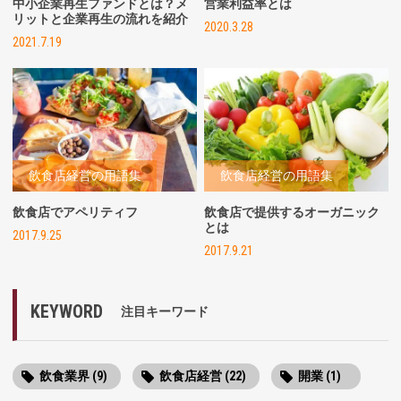
中小企業再生ファンドとは？メ
営業利益率とは
リットと企業再生の流れを紹介
2020.3.28
2021.7.19
飲食店経営の用語集
飲食店経営の用語集
飲食店でアペリティフ
飲食店で提供するオーガニック
とは
2017.9.25
2017.9.21
KEYWORD
注目キーワード
飲食業界 (9)
飲食店経営 (22)
開業 (1)