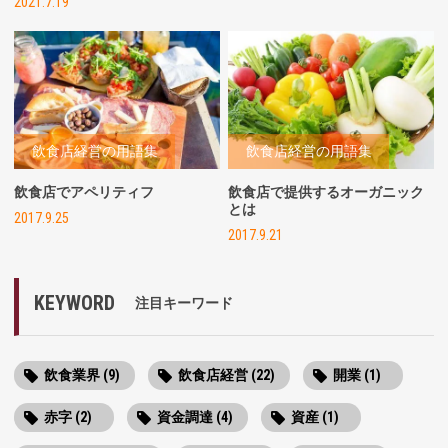
2021.7.19
飲食店経営の用語集
飲食店経営の用語集
飲食店でアペリティフ
飲食店で提供するオーガニック
とは
2017.9.25
2017.9.21
KEYWORD
注目キーワード
飲食業界 (9)
飲食店経営 (22)
開業 (1)
赤字 (2)
資金調達 (4)
資産 (1)