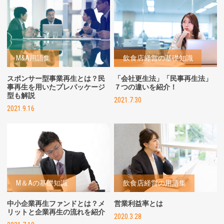
M&A用語集
飲食店経営の基礎知識
スポンサー型事業再生とは？民
「会社更生法」「民事再生法」
事再生を用いたプレパッケージ
７つの違いを紹介！
型も解説
2021.7.30
2021.9.16
M＆Aの基礎知識
飲食店経営の用語集
中小企業再生ファンドとは？メ
営業利益率とは
リットと企業再生の流れを紹介
2020.3.28