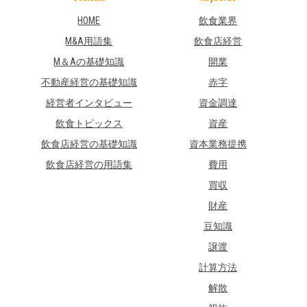
HOME
飲食業界
M&A用語集
飲食店経営
M＆Aの基礎知識
開業
不動産経営の基礎知識
赤字
経営者インタビュー
資金調達
飲食トピックス
資産
飲食店経営の基礎知識
資本業務提携
飲食店経営の用語集
費用
買収
財産
豆知識
譲渡
計算方法
解散