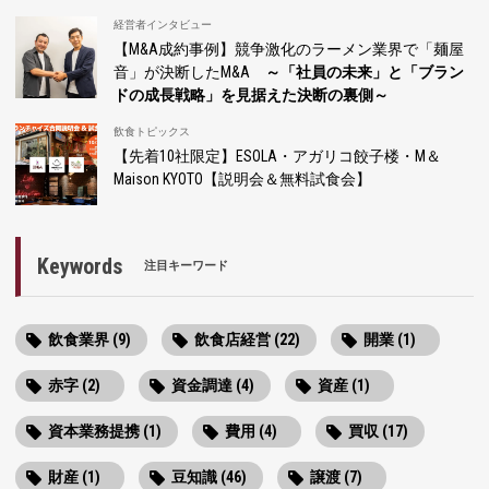
経営者インタビュー
【M&A成約事例】競争激化のラーメン業界で「麺屋
音」が決断したM&A
～「社員の未来」と「ブラン
ドの成長戦略」を見据えた決断の裏側～
飲食トピックス
【先着10社限定】ESOLA・アガリコ餃子楼・M＆
Maison KYOTO【説明会＆無料試食会】
Keywords
注目キーワード
飲食業界 (9)
飲食店経営 (22)
開業 (1)
赤字 (2)
資金調達 (4)
資産 (1)
資本業務提携 (1)
費用 (4)
買収 (17)
財産 (1)
豆知識 (46)
譲渡 (7)