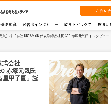
の基礎知識
経営者インタビュー
飲食トピックス
飲食店
1受賞】株式会社 DREAM ON 代表取締役社長 CEO 赤塚元気氏インタ
株式会社
CEO 赤塚元気氏
酒屋甲子園」誕