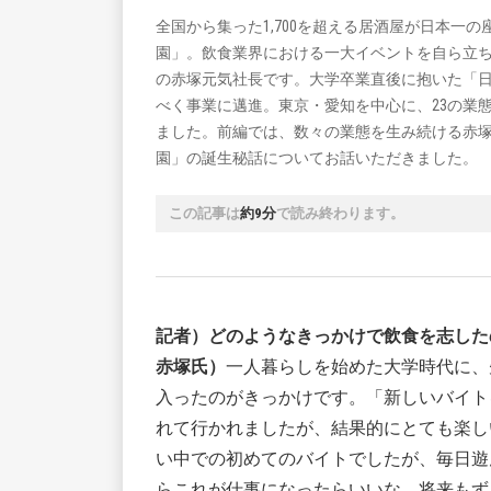
全国から集った1,700を超える居酒屋が日本一
園」。飲食業界における一大イベントを自ら立ち上げ、
の赤塚元気社長です。大学卒業直後に抱いた「
べく事業に邁進。東京・愛知を中心に、23の業態を
ました。前編では、数々の業態を生み続ける赤
園」の誕生秘話についてお話いただきました。
この記事は
約9分
で読み終わります。
記者）どのようなきっかけで飲食を志した
赤塚氏）
一人暮らしを始めた大学時代に、
入ったのがきっかけです。「新しいバイト
れて行かれましたが、結果的にとても楽し
い中での初めてのバイトでしたが、毎日遊
らこれが仕事になったらいいな、将来もず