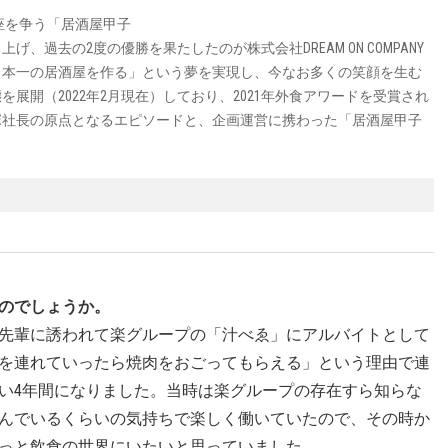
の座を争う「居酒屋甲子
過去の2度の優勝を果たしたのが株式会社DREAM ON COMPANY
日本一の居酒屋を作る」という夢を実現し、今なお多くの笑顔を生む
展開（2022年2月現在）しており、2021年外食アワードを受賞され
塚社長の原点となるエピソードと、企画運営に携わった「居酒屋甲子
のでしょうか。
先輩に誘われて楽グループの「汁べゑ」にアルバイトとして
を連れていったら焼肉をおごってもらえる」という理由で連
い4年間になりました。当時は楽グループの存在すら知らな
んでいるくらいの気持ちで楽しく働いていたので、その時か
っと飲食の世界にいたいと思っていました。