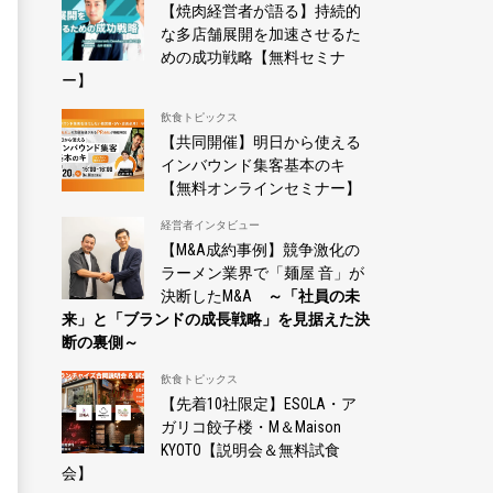
【焼肉経営者が語る】持続的
な多店舗展開を加速させるた
めの成功戦略【無料セミナ
ー】
飲食トピックス
【共同開催】明日から使える
インバウンド集客基本のキ
【無料オンラインセミナー】
経営者インタビュー
【M&A成約事例】競争激化の
ラーメン業界で「麺屋 音」が
決断したM&A
～「社員の未
来」と「ブランドの成長戦略」を見据えた決
断の裏側～
飲食トピックス
【先着10社限定】ESOLA・ア
ガリコ餃子楼・M＆Maison
KYOTO【説明会＆無料試食
会】