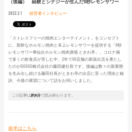
（後編） 経験とシナジーが生んだ0秒レモンサワー
2022.2.1
経営者インタビュー
「ストレスフリーの焼肉エンターテイメント」をコンセプト
に、新鮮なホルモン焼肉と卓上レモンサワーを提供する「0秒
レモンサワー®仙台ホルモン焼肉酒場 ときわ亭」。コロナ禍
で多くの飲食店が苦しむ中、2年で50店舗の新規出店を果たし
たのがGOSSO株式会社の藤田建社長です。後編は数々の新業態
を生み出し続ける藤田社長がときわ亭の出店に至った理由と秘
訣、今後の展望について話をお伺いしました。
この記事は
約8分
で読み終わります。
前半はこちら