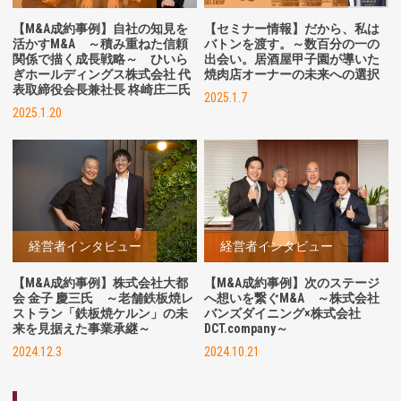
【M&A成約事例】自社の知見を
【セミナー情報】だから、私は
活かすM&A ～積み重ねた信頼
バトンを渡す。～数百分の一の
関係で描く成長戦略～ ひいら
出会い。居酒屋甲子園が導いた
ぎホールディングス株式会社 代
焼肉店オーナーの未来への選択
表取締役会長兼社長 柊崎庄二氏
2025.1.7
2025.1.20
経営者インタビュー
経営者インタビュー
【M&A成約事例】株式会社大都
【M&A成約事例】次のステージ
会 金子 慶三氏 ～老舗鉄板焼レ
へ想いを繋ぐM&A ～株式会社
ストラン「鉄板焼ケルン」の未
バンズダイニング×株式会社
来を見据えた事業承継～
DCT.company～
2024.12.3
2024.10.21