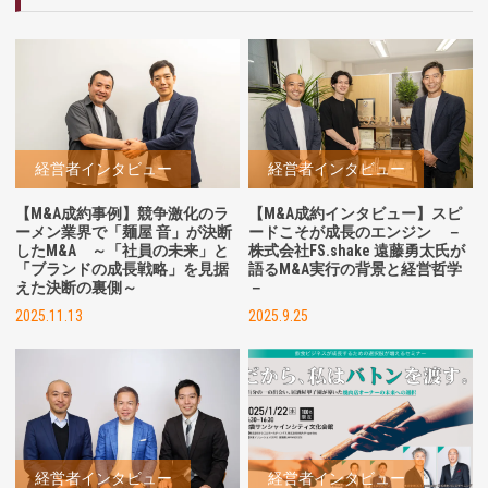
経営者インタビュー
経営者インタビュー
【M&A成約事例】競争激化のラ
【M&A成約インタビュー】スピ
ーメン業界で「麺屋 音」が決断
ードこそが成長のエンジン －
したM&A
～「社員の未来」と
株式会社FS.shake 遠藤勇太氏が
「ブランドの成長戦略」を見据
語るM&A実行の背景と経営哲学
えた決断の裏側～
－
2025.11.13
2025.9.25
経営者インタビュー
経営者インタビュー