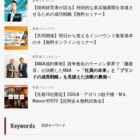
飲食トピックス
【焼肉経営者が語る】持続的な多店舗展開を加速さ
せるための成功戦略【無料セミナー】
飲食トピックス
【共同開催】明日から使えるインバウンド集客基本
のキ【無料オンラインセミナー】
経営者インタビュー
【M&A成約事例】競争激化のラーメン業界で「麺屋
音」が決断したM&A
～「社員の未来」と「ブラン
ドの成長戦略」を見据えた決断の裏側～
飲食トピックス
【先着10社限定】ESOLA・アガリコ餃子楼・M＆
Maison KYOTO【説明会＆無料試食会】
Keywords
注目キーワード