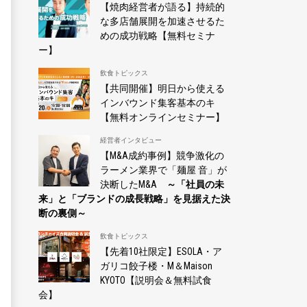
【焼肉経営者が語る】持続的
な多店舗展開を加速させるた
めの成功戦略【無料セミナ
ー】
飲食トピックス
【共同開催】明日から使える
インバウンド集客基本のキ
【無料オンラインセミナー】
経営者インタビュー
【M&A成約事例】競争激化の
ラーメン業界で「麺屋 音」が
決断したM&A
～「社員の未
来」と「ブランドの成長戦略」を見据えた決
断の裏側～
飲食トピックス
【先着10社限定】ESOLA・ア
ガリコ餃子楼・M＆Maison
KYOTO【説明会＆無料試食
会】