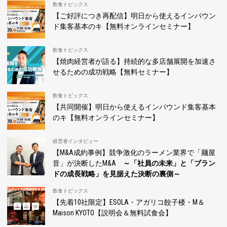
飲食トピックス
【ご好評につき再配信】明日から使えるインバウン
ド集客基本のキ【無料オンラインセミナー】
飲食トピックス
【焼肉経営者が語る】持続的な多店舗展開を加速さ
せるための成功戦略【無料セミナー】
飲食トピックス
【共同開催】明日から使えるインバウンド集客基本
のキ【無料オンラインセミナー】
経営者インタビュー
【M&A成約事例】競争激化のラーメン業界で「麺屋
音」が決断したM&A
～「社員の未来」と「ブラン
ドの成長戦略」を見据えた決断の裏側～
飲食トピックス
【先着10社限定】ESOLA・アガリコ餃子楼・M＆
Maison KYOTO【説明会＆無料試食会】