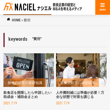
MENU
HOME
»
費用
keywords
"費用"
飲食店経営の基礎知識
飲食店経営の基礎知識
飲食店を開業したら申請したい
人件費削減には準備が必要！万
助成金・補助金まとめ
全な状態で対策を講じる
2021.7.19
2021.7.19