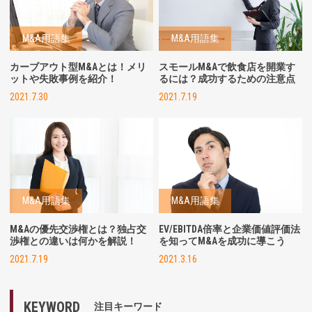
M&A用語集
M&A用語集
カーブアウト型M&Aとは！メリ
スモールM&Aで飲食店を開業す
ットや失敗事例を紹介！
るには？成功するための注意点
2021.7.30
2021.7.19
M&A用語集
M&A用語集
M&Aの優先交渉権とは？独占交
EV/EBITDA倍率と企業価値評価法
渉権との違いは何かを解説！
を知ってM&Aを成功に導こう
2021.7.19
2021.3.16
KEYWORD
注目キーワード