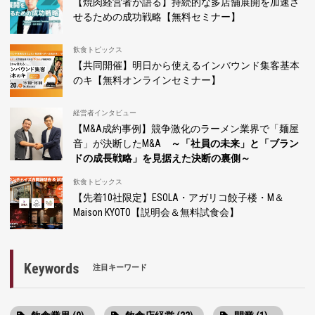
【焼肉経営者が語る】持続的な多店舗展開を加速さ
せるための成功戦略【無料セミナー】
飲食トピックス
【共同開催】明日から使えるインバウンド集客基本
のキ【無料オンラインセミナー】
経営者インタビュー
【M&A成約事例】競争激化のラーメン業界で「麺屋
音」が決断したM&A
～「社員の未来」と「ブラン
ドの成長戦略」を見据えた決断の裏側～
飲食トピックス
【先着10社限定】ESOLA・アガリコ餃子楼・M＆
Maison KYOTO【説明会＆無料試食会】
Keywords
注目キーワード