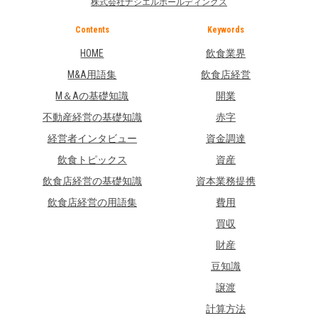
株式会社ナシエルホールディングス
Contents
Keywords
HOME
飲食業界
M&A用語集
飲食店経営
M＆Aの基礎知識
開業
不動産経営の基礎知識
赤字
経営者インタビュー
資金調達
飲食トピックス
資産
飲食店経営の基礎知識
資本業務提携
飲食店経営の用語集
費用
買収
財産
豆知識
譲渡
計算方法