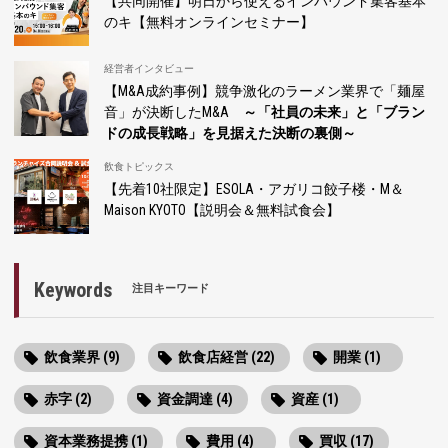
【共同開催】明日から使えるインバウンド集客基本
のキ【無料オンラインセミナー】
経営者インタビュー
【M&A成約事例】競争激化のラーメン業界で「麺屋
音」が決断したM&A
～「社員の未来」と「ブラン
ドの成長戦略」を見据えた決断の裏側～
飲食トピックス
【先着10社限定】ESOLA・アガリコ餃子楼・M＆
Maison KYOTO【説明会＆無料試食会】
Keywords
注目キーワード
飲食業界 (9)
飲食店経営 (22)
開業 (1)
赤字 (2)
資金調達 (4)
資産 (1)
資本業務提携 (1)
費用 (4)
買収 (17)