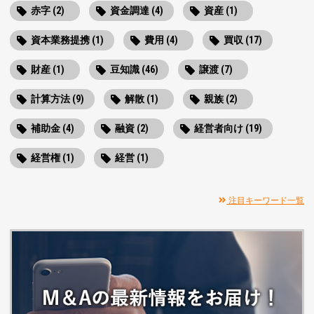
赤字 (2)
資金調達 (4)
資産 (1)
資本業務提携 (1)
費用 (4)
買収 (17)
財産 (1)
豆知識 (46)
譲渡 (7)
計算方法 (9)
解散 (1)
親族 (2)
補助金 (4)
融資 (2)
経営者向け (19)
経営権 (1)
経営 (1)
注目キーワード一覧