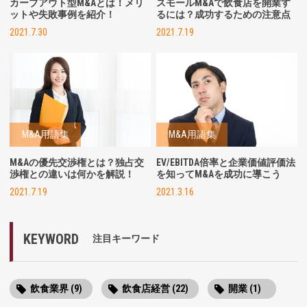
カーブアウト型M&Aとは！メリ
スモールM&Aで飲食店を開業す
ットや失敗事例を紹介！
るには？成功するための注意点
2021.7.30
2021.7.19
M&A用語集
M&A用語集
M&Aの優先交渉権とは？独占交
EV/EBITDA倍率と企業価値評価法
渉権との違いは何かを解説！
を知ってM&Aを成功に導こう
2021.7.19
2021.3.16
KEYWORD
注目キーワード
飲食業界 (9)
飲食店経営 (22)
開業 (1)