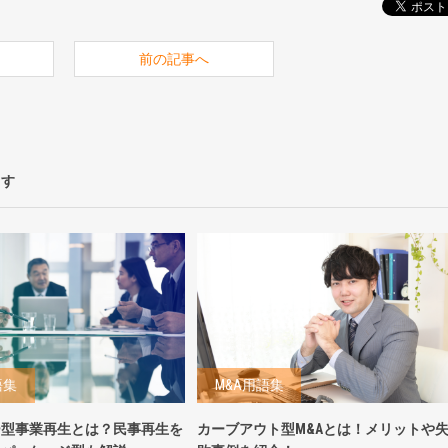
前の記事へ
ます
語集
M&A用語集
ー型事業再生とは？民事再生を
カーブアウト型M&Aとは！メリットや