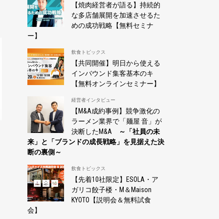
【焼肉経営者が語る】持続的
な多店舗展開を加速させるた
めの成功戦略【無料セミナ
ー】
飲食トピックス
【共同開催】明日から使える
インバウンド集客基本のキ
【無料オンラインセミナー】
経営者インタビュー
【M&A成約事例】競争激化の
ラーメン業界で「麺屋 音」が
決断したM&A
～「社員の未
来」と「ブランドの成長戦略」を見据えた決
断の裏側～
飲食トピックス
【先着10社限定】ESOLA・ア
ガリコ餃子楼・M＆Maison
KYOTO【説明会＆無料試食
会】