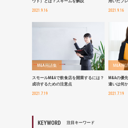
ウト）とは？スキームを解説
用いたプ
2021.9.16
2021.9.16
M&A用語集
M&A用
スモールM&Aで飲食店を開業するには？
M&Aの優
成功するための注意点
違いは何
2021.7.19
2021.7.19
KEYWORD
注目キーワード