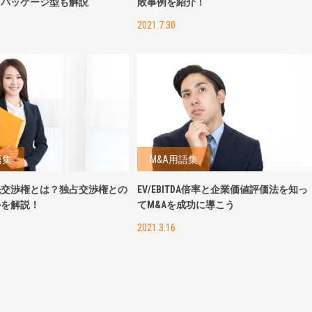
レパッケージ型も解説
敗事例を紹介！
2021.7.30
語集
M&A用語集
先交渉権とは？独占交渉権との
EV/EBITDA倍率と企業価値評価法を知っ
かを解説！
てM&Aを成功に導こう
2021.3.16