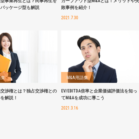
ー型事業再生とは？民事再生を
カーブアウト型M&Aとは！メリットや
レパッケージ型も解説
敗事例を紹介！
2021.7.30
語集
M&A用語集
先交渉権とは？独占交渉権との
EV/EBITDA倍率と企業価値評価法を知っ
かを解説！
てM&Aを成功に導こう
2021.3.16