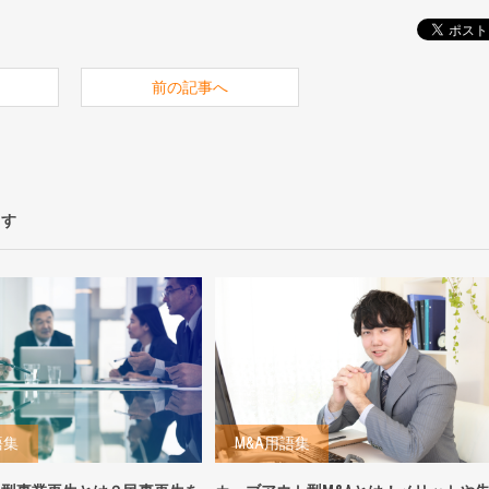
前の記事へ
ます
語集
M&A用語集