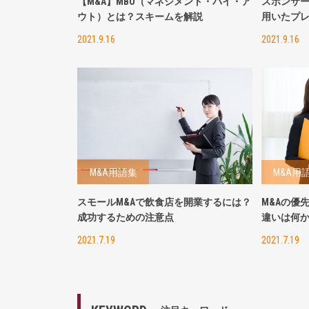
【M&A】MBO（マネジメント・バイ・ア
スポンサ
ウト）とは？スキームを解説
用いたプ
2021.9.16
2021.9.16
M&A用語集
M&A用
スモールM&Aで飲食店を開業するには？
M&Aの優
成功するための注意点
違いは何
2021.7.19
2021.7.19