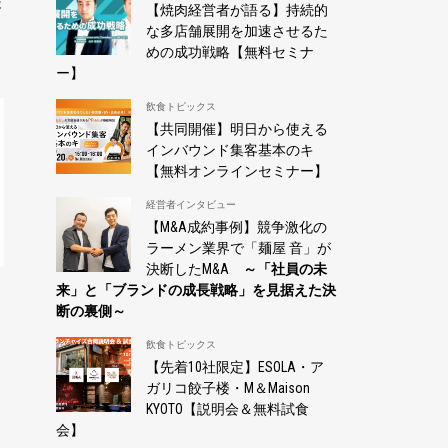
失
【焼肉経営者が語る】持続的
な多店舗展開を加速させるた
めの成功戦略【無料セミナ
ー】
飲食トピックス
【共同開催】明日から使える
インバウンド集客基本のキ
【無料オンラインセミナー】
経営者インタビュー
【M&A成約事例】競争激化の
ラーメン業界で「麺屋 音」が
決断したM&A
～「社員の未
来」と「ブランドの成長戦略」を見据えた決
断の裏側～
飲食トピックス
【先着10社限定】ESOLA・ア
ガリコ餃子楼・M＆Maison
KYOTO【説明会＆無料試食
会】