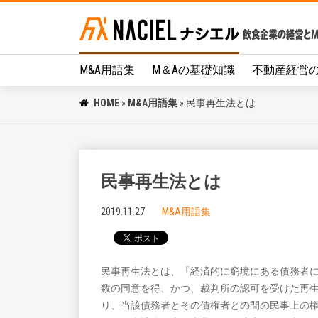
M&A用語集
M＆Aの基礎知識
不動産経営
HOME
»
M&A用語集
»
民事再生法とは
民事再生法とは
2019.11.27
M&A用語集
民事再生法とは、「経済的に窮境にある債務者
数の同意を得、かつ、裁判所の認可を受けた再
り、当該債務者とその債権者との間の民事上の