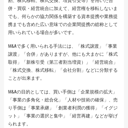
割、株式移転、株式交換、増資引受等）を用いた合
併・買収・経営統合に加えて、経営権を移転しないま
でも、何らかの協力関係を構築する資本提携や業務提
携までも含めた広い意味での企業間提携の総称として
用いられている場合が多いです。
M&Aで多く用いられる手法には、「株式譲渡」「事業
譲渡」「合併」がありますが、他にも大まかに「株式
取得」「新株引受（第三者割当増資）」「経営統合」
「株式交換、株式移転」「会社分割」などに分類する
ことが出来ます。
M&Aの目的としては、買い手側は「企業規模の拡大」
「事業の多角化・総合化」「人材や技術の確保」、売
り手側は「事業承継」「創業者利潤の獲得」「イグジ
ット」「事業の選択と集中」「経営再建」などが挙げ
られます。