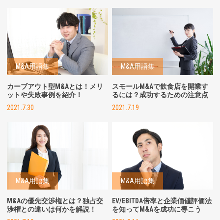
M&A用語集
M&A用語集
カーブアウト型M&Aとは！メリ
スモールM&Aで飲食店を開業す
ットや失敗事例を紹介！
るには？成功するための注意点
2021.7.30
2021.7.19
M&A用語集
M&A用語集
M&Aの優先交渉権とは？独占交
EV/EBITDA倍率と企業価値評価法
渉権との違いは何かを解説！
を知ってM&Aを成功に導こう