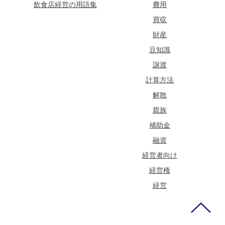
飲食店経営の用語集
費用
買収
財産
豆知識
譲渡
計算方法
解散
親族
補助金
融資
経営者向け
経営権
経営