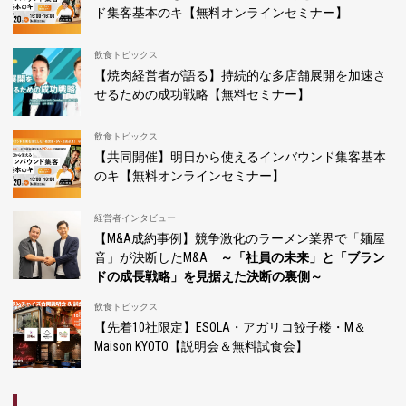
ド集客基本のキ【無料オンラインセミナー】
飲食トピックス
【焼肉経営者が語る】持続的な多店舗展開を加速さ
せるための成功戦略【無料セミナー】
飲食トピックス
【共同開催】明日から使えるインバウンド集客基本
のキ【無料オンラインセミナー】
経営者インタビュー
【M&A成約事例】競争激化のラーメン業界で「麺屋
音」が決断したM&A
～「社員の未来」と「ブラン
ドの成長戦略」を見据えた決断の裏側～
飲食トピックス
【先着10社限定】ESOLA・アガリコ餃子楼・M＆
Maison KYOTO【説明会＆無料試食会】