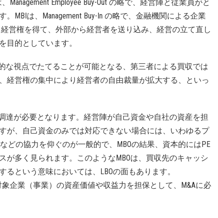
gement Employee Buy-Out の略で、経営陣と従業員がと
Iは、Management Buy-In の略で、金融機関による企業
て経営権を得て、外部から経営者を送り込み、経営の立て直し
を目的としています。
期的な視点でたてることが可能となる、第三者による買収では
、経営権の集中により経営者の自由裁量が拡大する、といっ
金調達が必要となります。経営陣が自己資金や自社の資産を担
すが、自己資金のみでは対応できない場合には、いわゆるプ
などの協力を仰ぐのが一般的で、MBOの結果、資本的にはPE
スが多く見られます。このようなMBOは、買収先のキャッシ
するという意味においては、LBOの面もあります。
の略で、買収対象企業（事業）の資産価値や収益力を担保として、M&Aに必