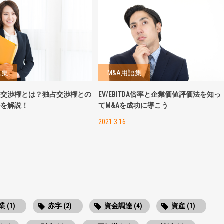
語集
M&A用語集
先交渉権とは？独占交渉権との
EV/EBITDA倍率と企業価値評価法を知っ
かを解説！
てM&Aを成功に導こう
2021.3.16
 (1)
赤字 (2)
資金調達 (4)
資産 (1)