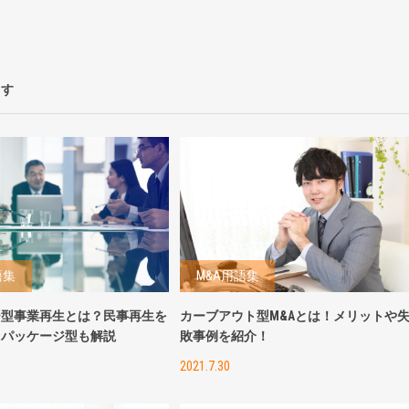
ます
語集
M&A用語集
ー型事業再生とは？民事再生を
カーブアウト型M&Aとは！メリットや
レパッケージ型も解説
敗事例を紹介！
2021.7.30