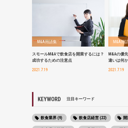
M&A用語集
M&A用
スモールM&Aで飲食店を開業するには？
M&Aの優
成功するための注意点
違いは何
2021.7.19
2021.7.19
KEYWORD
注目キーワード
飲食業界 (9)
飲食店経営 (22)
開業