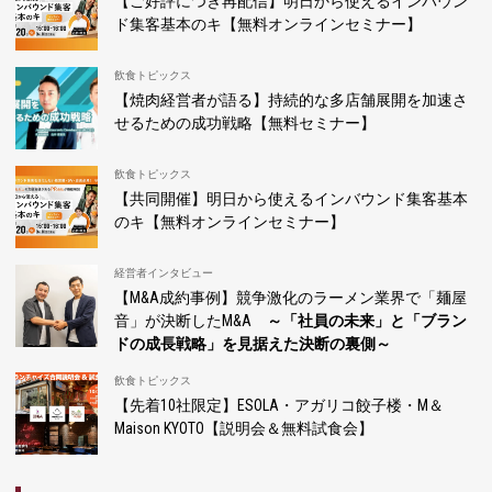
【ご好評につき再配信】明日から使えるインバウン
ド集客基本のキ【無料オンラインセミナー】
飲食トピックス
【焼肉経営者が語る】持続的な多店舗展開を加速さ
せるための成功戦略【無料セミナー】
飲食トピックス
【共同開催】明日から使えるインバウンド集客基本
のキ【無料オンラインセミナー】
経営者インタビュー
【M&A成約事例】競争激化のラーメン業界で「麺屋
音」が決断したM&A
～「社員の未来」と「ブラン
ドの成長戦略」を見据えた決断の裏側～
飲食トピックス
【先着10社限定】ESOLA・アガリコ餃子楼・M＆
Maison KYOTO【説明会＆無料試食会】