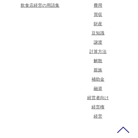
飲食店経営の用語集
費用
買収
財産
豆知識
譲渡
計算方法
解散
親族
補助金
融資
経営者向け
経営権
経営