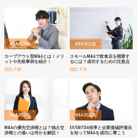
M&A用語集
M&A用語集
カーブアウト型M&Aとは！メリ
スモールM&Aで飲食店を開業す
ットや失敗事例を紹介！
るには？成功するための注意点
2021.7.30
2021.7.19
M&A用語集
M&A用語集
M&Aの優先交渉権とは？独占交
EV/EBITDA倍率と企業価値評価法
渉権との違いは何かを解説！
を知ってM&Aを成功に導こう