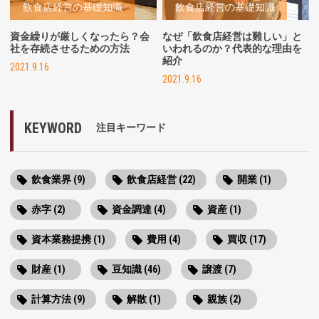
飲食店経営の基礎知識
飲食店経営の基礎知識
資金繰りが厳しくなったら？会
なぜ「飲食店経営は難しい」と
社を存続させるための方法
いわれるのか？代表的な理由を
紹介
2021.9.16
2021.9.16
KEYWORD
注目キーワード
飲食業界 (9)
飲食店経営 (22)
開業 (1)
赤字 (2)
資金調達 (4)
資産 (1)
資本業務提携 (1)
費用 (4)
買収 (17)
財産 (1)
豆知識 (46)
譲渡 (7)
計算方法 (9)
解散 (1)
親族 (2)