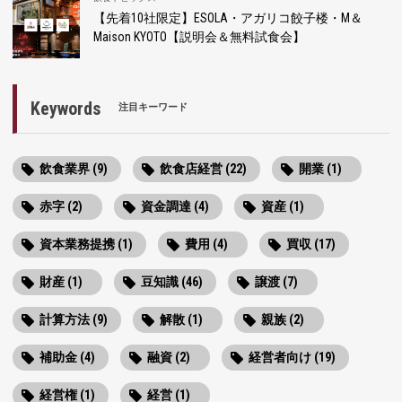
【先着10社限定】ESOLA・アガリコ餃子楼・M＆
Maison KYOTO【説明会＆無料試食会】
Keywords
注目キーワード
飲食業界 (9)
飲食店経営 (22)
開業 (1)
赤字 (2)
資金調達 (4)
資産 (1)
資本業務提携 (1)
費用 (4)
買収 (17)
財産 (1)
豆知識 (46)
譲渡 (7)
計算方法 (9)
解散 (1)
親族 (2)
補助金 (4)
融資 (2)
経営者向け (19)
経営権 (1)
経営 (1)