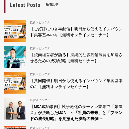
Latest Posts
新着記事
飲食トピックス
【ご好評につき再配信】明日から使えるインバウン
ド集客基本のキ【無料オンラインセミナー】
飲食トピックス
【焼肉経営者が語る】持続的な多店舗展開を加速さ
せるための成功戦略【無料セミナー】
飲食トピックス
【共同開催】明日から使えるインバウンド集客基本
のキ【無料オンラインセミナー】
経営者インタビュー
【M&A成約事例】競争激化のラーメン業界で「麺屋
音」が決断したM&A
～「社員の未来」と「ブラン
ドの成長戦略」を見据えた決断の裏側～
飲食トピックス