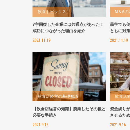
飲食トピックス
M＆Aの
V字回復した企業には共通点があった！
黒字でも
成功につながった理由を紹介
ともに対
2021.11.19
2021.11.19
飲食店経営の基礎知識
飲食店
【飲食店経営の知識】廃業したその後と
資金繰り
必要な手続き
させるた
2021.9.16
2021.9.16