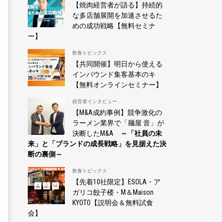
【焼肉経営者が語る】持続的
な多店舗展開を加速させるた
めの成功戦略【無料セミナ
ー】
飲食トピックス
【共同開催】明日から使える
インバウンド集客基本のキ
【無料オンラインセミナー】
経営者インタビュー
【M&A成約事例】競争激化の
ラーメン業界で「麺屋 音」が
決断したM&A
～「社員の未
来」と「ブランドの成長戦略」を見据えた決
断の裏側～
飲食トピックス
【先着10社限定】ESOLA・ア
ガリコ餃子楼・M＆Maison
KYOTO【説明会＆無料試食
会】