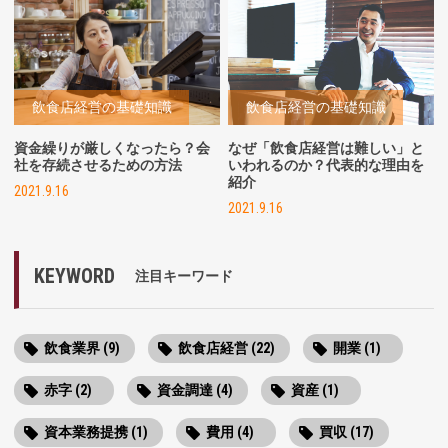
飲食店経営の基礎知識
飲食店経営の基礎知識
資金繰りが厳しくなったら？会
なぜ「飲食店経営は難しい」と
社を存続させるための方法
いわれるのか？代表的な理由を
紹介
2021.9.16
2021.9.16
KEYWORD
注目キーワード
飲食業界 (9)
飲食店経営 (22)
開業 (1)
赤字 (2)
資金調達 (4)
資産 (1)
資本業務提携 (1)
費用 (4)
買収 (17)