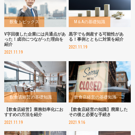
飲食トピックス
M＆Aの基礎知識
V字回復した企業には共通点があ
黒字でも倒産する可能性があ
った！成功につながった理由を
る！事例とともに対策を紹介
紹介
2021.11.19
2021.11.19
飲食店経営の基礎知識
飲食店経営の基礎知識
【飲食店経営】業務効率化にお
【飲食店経営の知識】廃業した
すすめの方法を紹介
その後と必要な手続き
2021.11.19
2021.9.16