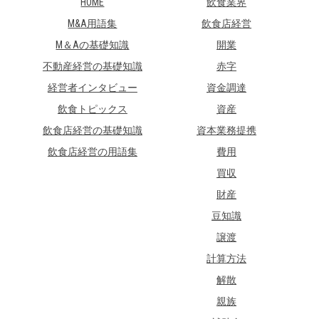
HOME
飲食業界
M&A用語集
飲食店経営
M＆Aの基礎知識
開業
不動産経営の基礎知識
赤字
経営者インタビュー
資金調達
飲食トピックス
資産
飲食店経営の基礎知識
資本業務提携
飲食店経営の用語集
費用
買収
財産
豆知識
譲渡
計算方法
解散
親族