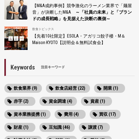
【M&A成約事例】競争激化のラーメン業界で「麺屋
音」が決断したM&A
～「社員の未来」と「ブラン
ドの成長戦略」を見据えた決断の裏側～
飲食トピックス
【先着10社限定】ESOLA・アガリコ餃子楼・M＆
Maison KYOTO【説明会＆無料試食会】
Keywords
注目キーワード
飲食業界 (9)
飲食店経営 (22)
開業 (1)
赤字 (2)
資金調達 (4)
資産 (1)
資本業務提携 (1)
費用 (4)
買収 (17)
財産 (1)
豆知識 (46)
譲渡 (7)