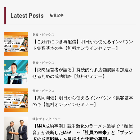
Latest Posts
新着記事
飲食トピックス
【ご好評につき再配信】明日から使えるインバウン
ド集客基本のキ【無料オンラインセミナー】
飲食トピックス
【焼肉経営者が語る】持続的な多店舗展開を加速さ
せるための成功戦略【無料セミナー】
飲食トピックス
【共同開催】明日から使えるインバウンド集客基本
のキ【無料オンラインセミナー】
経営者インタビュー
【M&A成約事例】競争激化のラーメン業界で「麺屋
音」が決断したM&A
～「社員の未来」と「ブラン
ドの成長戦略」を見据えた決断の裏側～