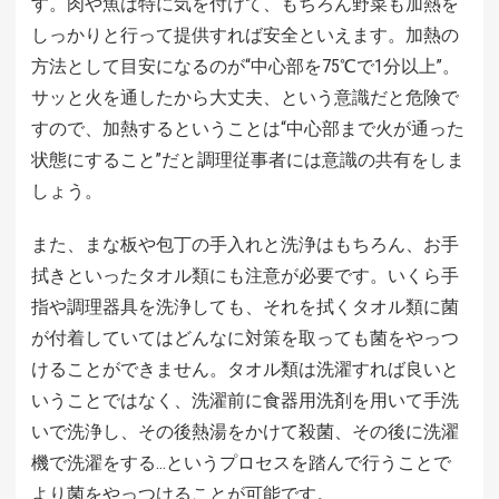
す。肉や魚は特に気を付けて、もちろん野菜も加熱を
しっかりと行って提供すれば安全といえます。加熱の
方法として目安になるのが“中心部を75℃で1分以上”。
サッと火を通したから大丈夫、という意識だと危険で
すので、加熱するということは“中心部まで火が通った
状態にすること”だと調理従事者には意識の共有をしま
しょう。
また、まな板や包丁の手入れと洗浄はもちろん、お手
拭きといったタオル類にも注意が必要です。いくら手
指や調理器具を洗浄しても、それを拭くタオル類に菌
が付着していてはどんなに対策を取っても菌をやっつ
けることができません。タオル類は洗濯すれば良いと
いうことではなく、洗濯前に食器用洗剤を用いて手洗
いで洗浄し、その後熱湯をかけて殺菌、その後に洗濯
機で洗濯をする…というプロセスを踏んで行うことで
より菌をやっつけることが可能です。