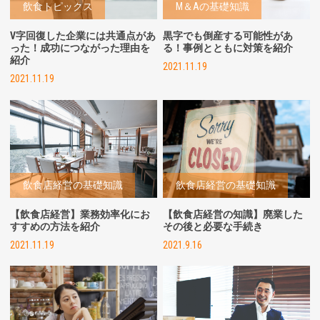
飲食トピックス
M＆Aの基礎知識
V字回復した企業には共通点があ
黒字でも倒産する可能性があ
った！成功につながった理由を
る！事例とともに対策を紹介
紹介
2021.11.19
2021.11.19
飲食店経営の基礎知識
飲食店経営の基礎知識
【飲食店経営】業務効率化にお
【飲食店経営の知識】廃業した
すすめの方法を紹介
その後と必要な手続き
2021.11.19
2021.9.16