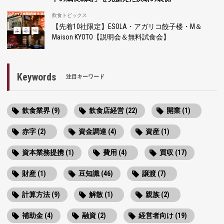
飲食トピックス
【先着10社限定】ESOLA・アガリコ餃子楼・M＆
Maison KYOTO【説明会＆無料試食会】
Keywords
注目キーワード
飲食業界 (9)
飲食店経営 (22)
開業 (1)
赤字 (2)
資金調達 (4)
資産 (1)
資本業務提携 (1)
費用 (4)
買収 (17)
財産 (1)
豆知識 (46)
譲渡 (7)
計算方法 (9)
解散 (1)
親族 (2)
補助金 (4)
融資 (2)
経営者向け (19)