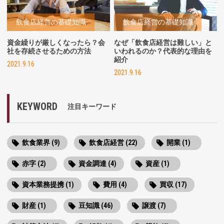
飲食店経営の基礎知識
飲食店経営の基礎知識
資金繰りが厳しくなったら？会
なぜ「飲食店経営は難しい」と
社を存続させるための方法
いわれるのか？代表的な理由を
紹介
2021.9.16
2021.9.16
KEYWORD
注目キーワード
飲食業界 (9)
飲食店経営 (22)
開業 (1)
赤字 (2)
資金調達 (4)
資産 (1)
資本業務提携 (1)
費用 (4)
買収 (17)
財産 (1)
豆知識 (46)
譲渡 (7)