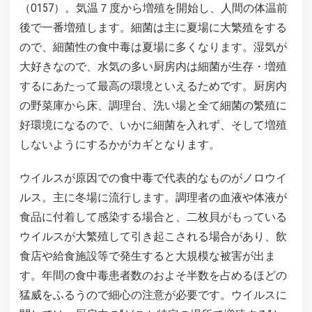
（O157）。気温７度から増殖を開始し、人間の体温前
後で一番増殖します。細菌は主に夏場に大繁殖をする
ので、細菌性の食中毒は夏場に多くなります。湿気が
大好きなので、水気の多い厨房内は細菌が生存・増殖
するにあたって最高の環境といえるためです。厨房内
の野菜庫から床、調理台、洗い場と全て細菌の繁殖に
好環境になるので、いかに細菌を入れず、そして増殖
しないようにするかがカギとなります。
ウイルスが原因での食中毒で代表的なものがノロウイ
ルス。主に冬場に流行します。調理者の血液や体液が
食品に付着して感染する場合と、二枚貝がもっている
ウイルスが大繁殖して引き起こされる場合があり、飲
食店や給食施設等で発生すると大規模な被害が出ま
す。年間の食中毒患者数のおよそ半数を占めるほどの
猛威をふるうので細心の注意が必要です。ウイルスに