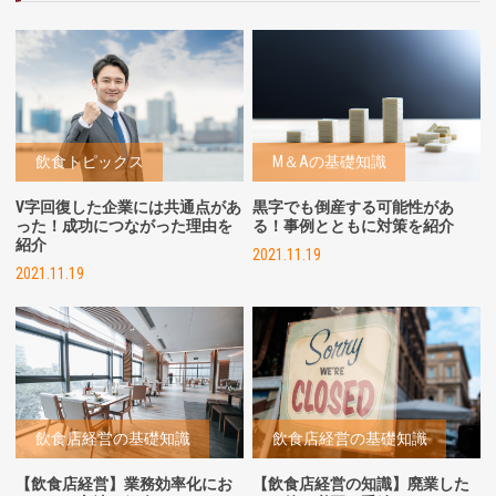
飲食トピックス
M＆Aの基礎知識
V字回復した企業には共通点があ
黒字でも倒産する可能性があ
った！成功につながった理由を
る！事例とともに対策を紹介
紹介
2021.11.19
2021.11.19
飲食店経営の基礎知識
飲食店経営の基礎知識
【飲食店経営】業務効率化にお
【飲食店経営の知識】廃業した