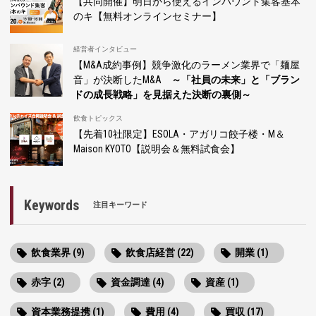
【共同開催】明日から使えるインバウンド集客基本
のキ【無料オンラインセミナー】
経営者インタビュー
【M&A成約事例】競争激化のラーメン業界で「麺屋
音」が決断したM&A
～「社員の未来」と「ブラン
ドの成長戦略」を見据えた決断の裏側～
飲食トピックス
【先着10社限定】ESOLA・アガリコ餃子楼・M＆
Maison KYOTO【説明会＆無料試食会】
Keywords
注目キーワード
飲食業界 (9)
飲食店経営 (22)
開業 (1)
赤字 (2)
資金調達 (4)
資産 (1)
資本業務提携 (1)
費用 (4)
買収 (17)