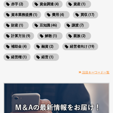
赤字 (2)
資金調達 (4)
資産 (1)
資本業務提携 (1)
費用 (4)
買収 (17)
財産 (1)
豆知識 (46)
譲渡 (7)
計算方法 (9)
解散 (1)
親族 (2)
補助金 (4)
融資 (2)
経営者向け (19)
経営権 (1)
経営 (1)
注目キーワード一覧