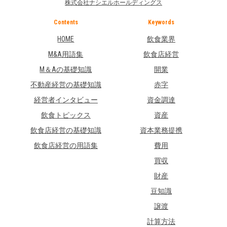
株式会社ナシエルホールディングス
Contents
Keywords
HOME
飲食業界
M&A用語集
飲食店経営
M＆Aの基礎知識
開業
不動産経営の基礎知識
赤字
経営者インタビュー
資金調達
飲食トピックス
資産
飲食店経営の基礎知識
資本業務提携
飲食店経営の用語集
費用
買収
財産
豆知識
譲渡
計算方法