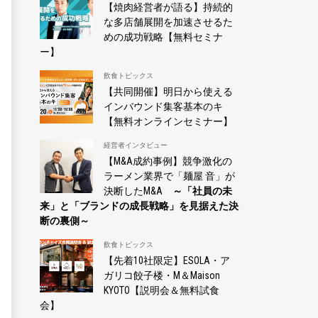
【焼肉経営者が語る】持続的
な多店舗展開を加速させるた
めの成功戦略【無料セミナ
ー】
飲食トピックス
【共同開催】明日から使える
インバウンド集客基本のキ
【無料オンラインセミナー】
経営者インタビュー
【M&A成約事例】競争激化の
ラーメン業界で「麺屋 音」が
決断したM&A
～「社員の未
来」と「ブランドの成長戦略」を見据えた決
断の裏側～
飲食トピックス
【先着10社限定】ESOLA・ア
ガリコ餃子楼・M＆Maison
KYOTO【説明会＆無料試食
会】