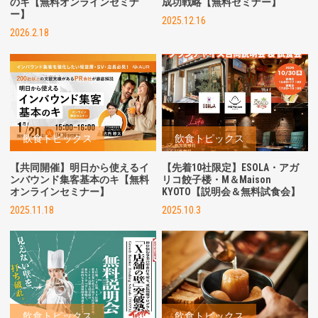
のキ【無料オンラインセミナ
成功戦略【無料セミナー】
ー】
2025.12.16
2026.2.18
飲食トピックス
飲食トピックス
【共同開催】明日から使えるイ
【先着10社限定】ESOLA・アガ
ンバウンド集客基本のキ【無料
リコ餃子楼・M＆Maison
オンラインセミナー】
KYOTO【説明会＆無料試食会】
2025.11.18
2025.10.3
飲食トピックス
飲食トピックス