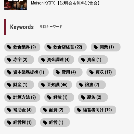
Maison KYOTO【説明会＆無料試食会】
Keywords
注目キーワード
飲食業界 (9)
飲食店経営 (22)
開業 (1)
赤字 (2)
資金調達 (4)
資産 (1)
資本業務提携 (1)
費用 (4)
買収 (17)
財産 (1)
豆知識 (46)
譲渡 (7)
計算方法 (9)
解散 (1)
親族 (2)
補助金 (4)
融資 (2)
経営者向け (19)
経営権 (1)
経営 (1)