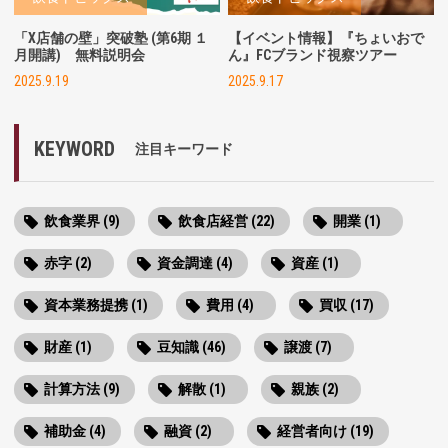
「X店舗の壁」突破塾 (第6期 １
【イベント情報】『ちょいおで
月開講) 無料説明会
ん』FCブランド視察ツアー
2025.9.19
2025.9.17
KEYWORD
注目キーワード
飲食業界 (9)
飲食店経営 (22)
開業 (1)
赤字 (2)
資金調達 (4)
資産 (1)
資本業務提携 (1)
費用 (4)
買収 (17)
財産 (1)
豆知識 (46)
譲渡 (7)
計算方法 (9)
解散 (1)
親族 (2)
補助金 (4)
融資 (2)
経営者向け (19)