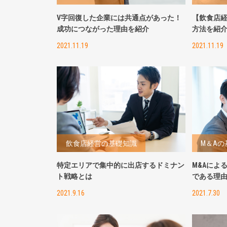
V字回復した企業には共通点があった！
【飲食店
成功につながった理由を紹介
方法を紹
2021.11.19
2021.11.19
飲食店経営の基礎知識
M＆Aの
特定エリアで集中的に出店するドミナン
M&Aによ
ト戦略とは
である理
2021.9.16
2021.7.30