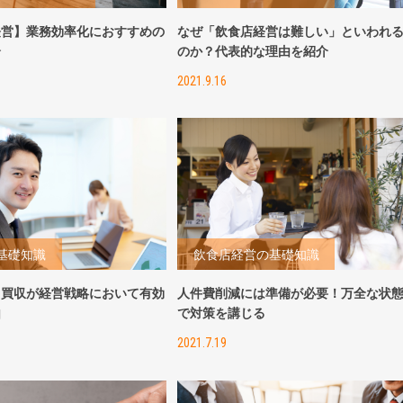
経営】業務効率化におすすめの
なぜ「飲食店経営は難しい」といわれ
介
のか？代表的な理由を紹介
2021.9.16
基礎知識
飲食店経営の基礎知識
る買収が経営戦略において有効
人件費削減には準備が必要！万全な状
由
で対策を講じる
2021.7.19