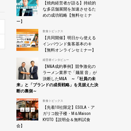
【焼肉経営者が語る】持続的
な多店舗展開を加速させるた
めの成功戦略【無料セミナ
ー】
飲食トピックス
【共同開催】明日から使える
インバウンド集客基本のキ
【無料オンラインセミナー】
経営者インタビュー
【M&A成約事例】競争激化の
ラーメン業界で「麺屋 音」が
決断したM&A
～「社員の未
来」と「ブランドの成長戦略」を見据えた決
断の裏側～
飲食トピックス
【先着10社限定】ESOLA・ア
ガリコ餃子楼・M＆Maison
KYOTO【説明会＆無料試食
会】