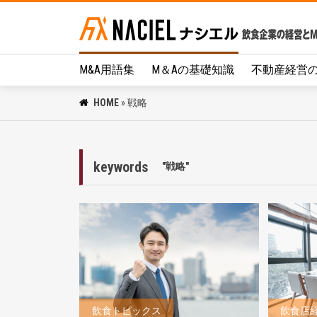
M&A用語集
M＆Aの基礎知識
不動産経営
HOME
»
戦略
keywords
"戦略"
飲食トピックス
飲食店