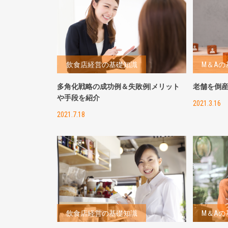
飲食店経営の基礎知識
M＆Aの
多角化戦略の成功例＆失敗例|メリット
老舗を倒産
や手段を紹介
2021.3.16
2021.7.18
飲食店経営の基礎知識
M＆Aの