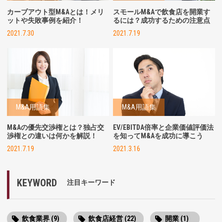
カーブアウト型M&Aとは！メリ
スモールM&Aで飲食店を開業す
ットや失敗事例を紹介！
るには？成功するための注意点
2021.7.30
2021.7.19
M&A用語集
M&A用語集
M&Aの優先交渉権とは？独占交
EV/EBITDA倍率と企業価値評価法
渉権との違いは何かを解説！
を知ってM&Aを成功に導こう
2021.7.19
2021.3.16
KEYWORD
注目キーワード
飲食業界 (9)
飲食店経営 (22)
開業 (1)