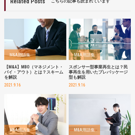
Related Posts
こちらの記事も読まれています
M&A用語集
M&A用語集
【M&A】MBO（マネジメント・
スポンサー型事業再生とは？民
バイ・アウト）とは？スキーム
事再生を用いたプレパッケージ
を解説
型も解説
2021.9.16
2021.9.16
M&A用語集
M&A用語集