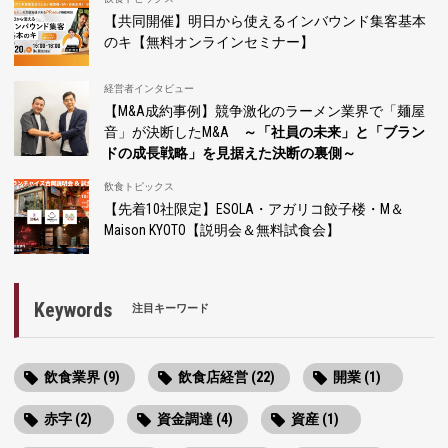
【共同開催】明日から使えるインバウンド集客基本
のキ【無料オンラインセミナー】
経営者インタビュー
【M&A成約事例】競争激化のラーメン業界で「麺屋
音」が決断したM&A
～「社員の未来」と「ブラン
ドの成長戦略」を見据えた決断の裏側～
飲食トピックス
【先着10社限定】ESOLA・アガリコ餃子楼・M＆
Maison KYOTO【説明会＆無料試食会】
Keywords
注目キーワード
飲食業界 (9)
飲食店経営 (22)
開業 (1)
赤字 (2)
資金調達 (4)
資産 (1)