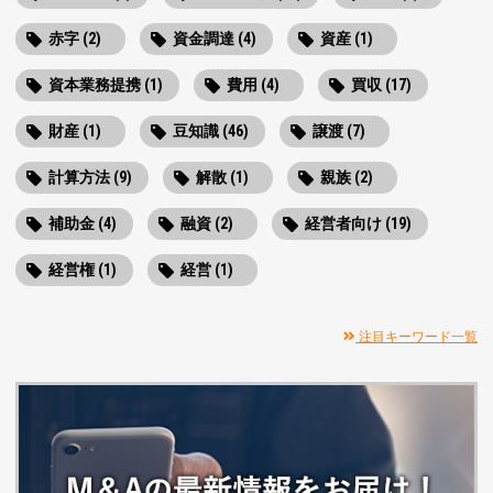
赤字 (2)
資金調達 (4)
資産 (1)
資本業務提携 (1)
費用 (4)
買収 (17)
財産 (1)
豆知識 (46)
譲渡 (7)
計算方法 (9)
解散 (1)
親族 (2)
補助金 (4)
融資 (2)
経営者向け (19)
経営権 (1)
経営 (1)
注目キーワード一覧