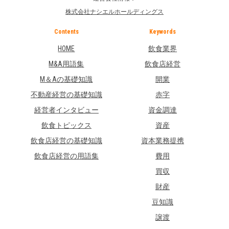
株式会社ナシエルホールディングス
Contents
Keywords
HOME
飲食業界
M&A用語集
飲食店経営
M＆Aの基礎知識
開業
不動産経営の基礎知識
赤字
経営者インタビュー
資金調達
飲食トピックス
資産
飲食店経営の基礎知識
資本業務提携
飲食店経営の用語集
費用
買収
財産
豆知識
譲渡