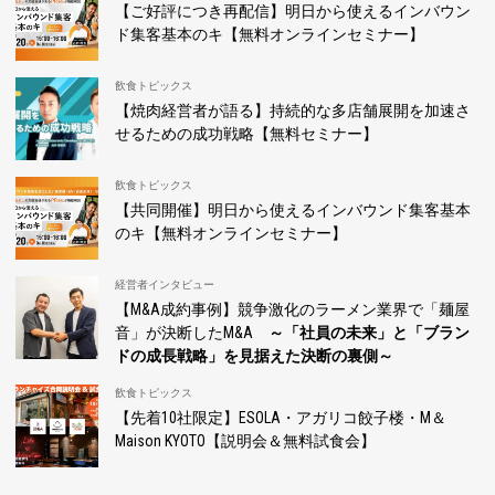
【ご好評につき再配信】明日から使えるインバウン
ド集客基本のキ【無料オンラインセミナー】
飲食トピックス
【焼肉経営者が語る】持続的な多店舗展開を加速さ
せるための成功戦略【無料セミナー】
飲食トピックス
【共同開催】明日から使えるインバウンド集客基本
のキ【無料オンラインセミナー】
経営者インタビュー
【M&A成約事例】競争激化のラーメン業界で「麺屋
音」が決断したM&A
～「社員の未来」と「ブラン
ドの成長戦略」を見据えた決断の裏側～
飲食トピックス
【先着10社限定】ESOLA・アガリコ餃子楼・M＆
Maison KYOTO【説明会＆無料試食会】