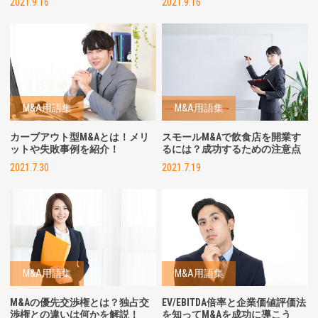
2021.9.16
2021.9.16
M&A用語集
M&A用語集
カーブアウト型M&Aとは！メリ
スモールM&Aで飲食店を開業す
ットや失敗事例を紹介！
るには？成功するための注意点
2021.7.30
2021.7.19
M&A用語集
M&A用語集
M&Aの優先交渉権とは？独占交
EV/EBITDA倍率と企業価値評価法
渉権との違いは何かを解説！
を知ってM&Aを成功に導こう