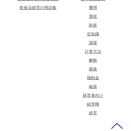
飲食店経営の用語集
費用
買収
財産
豆知識
譲渡
計算方法
解散
親族
補助金
融資
経営者向け
経営権
経営