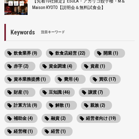
【先着10社限定】ESOLA・アガリコ餃子楼・M＆
Maison KYOTO【説明会＆無料試食会】
Keywords
注目キーワード
飲食業界 (9)
飲食店経営 (22)
開業 (1)
赤字 (2)
資金調達 (4)
資産 (1)
資本業務提携 (1)
費用 (4)
買収 (17)
財産 (1)
豆知識 (46)
譲渡 (7)
計算方法 (9)
解散 (1)
親族 (2)
補助金 (4)
融資 (2)
経営者向け (19)
経営権 (1)
経営 (1)