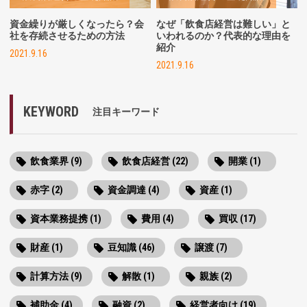
資金繰りが厳しくなったら？会
なぜ「飲食店経営は難しい」と
社を存続させるための方法
いわれるのか？代表的な理由を
紹介
2021.9.16
2021.9.16
KEYWORD
注目キーワード
飲食業界 (9)
飲食店経営 (22)
開業 (1)
赤字 (2)
資金調達 (4)
資産 (1)
資本業務提携 (1)
費用 (4)
買収 (17)
財産 (1)
豆知識 (46)
譲渡 (7)
計算方法 (9)
解散 (1)
親族 (2)
補助金 (4)
融資 (2)
経営者向け (19)