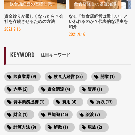
飲食店経営の基礎知識
飲食店経営の基礎知識
資金繰りが厳しくなったら？会
なぜ「飲食店経営は難しい」と
社を存続させるための方法
いわれるのか？代表的な理由を
紹介
2021.9.16
2021.9.16
KEYWORD
注目キーワード
飲食業界 (9)
飲食店経営 (22)
開業 (1)
赤字 (2)
資金調達 (4)
資産 (1)
資本業務提携 (1)
費用 (4)
買収 (17)
財産 (1)
豆知識 (46)
譲渡 (7)
計算方法 (9)
解散 (1)
親族 (2)