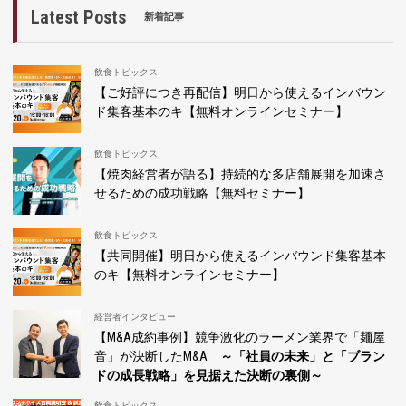
Latest Posts
新着記事
飲食トピックス
【ご好評につき再配信】明日から使えるインバウン
ド集客基本のキ【無料オンラインセミナー】
飲食トピックス
【焼肉経営者が語る】持続的な多店舗展開を加速さ
せるための成功戦略【無料セミナー】
飲食トピックス
【共同開催】明日から使えるインバウンド集客基本
のキ【無料オンラインセミナー】
経営者インタビュー
【M&A成約事例】競争激化のラーメン業界で「麺屋
音」が決断したM&A
～「社員の未来」と「ブラン
ドの成長戦略」を見据えた決断の裏側～
飲食トピックス