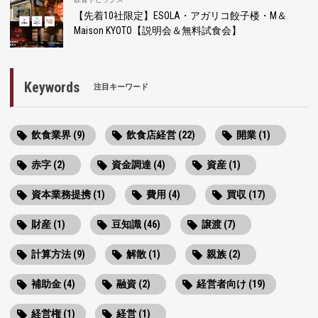
【先着10社限定】ESOLA・アガリコ餃子楼・M＆
Maison KYOTO【説明会＆無料試食会】
Keywords
注目キーワード
飲食業界 (9)
飲食店経営 (22)
開業 (1)
赤字 (2)
資金調達 (4)
資産 (1)
資本業務提携 (1)
費用 (4)
買収 (17)
財産 (1)
豆知識 (46)
譲渡 (7)
計算方法 (9)
解散 (1)
親族 (2)
補助金 (4)
融資 (2)
経営者向け (19)
経営権 (1)
経営 (1)