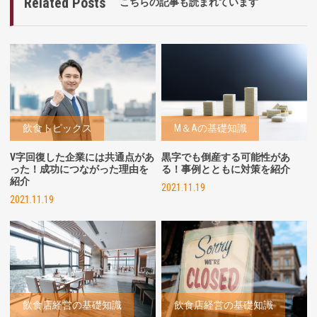
Related Posts
こちらの記事も読まれています
飲食トピックス
M＆Aの基礎知識
V字回復した企業には共通点があ
黒字でも倒産する可能性があ
った！成功につながった理由を
る！事例とともに対策を紹介
紹介
2021.11.19
2021.11.19
飲食店経営の基礎知識
飲食店経営の基礎知識