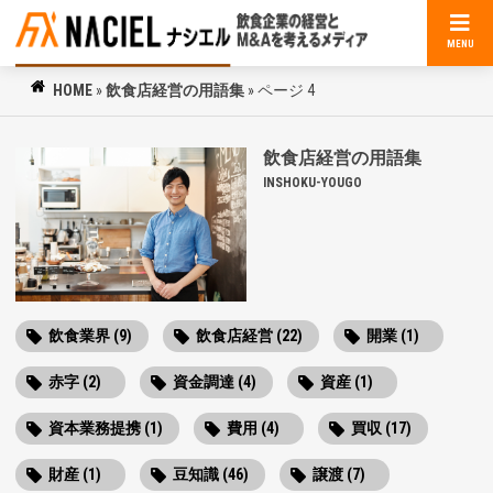
MENU
HOME
»
飲食店経営の用語集
»
ページ 4
飲食店経営の用語集
INSHOKU-YOUGO
飲食業界 (9)
飲食店経営 (22)
開業 (1)
赤字 (2)
資金調達 (4)
資産 (1)
資本業務提携 (1)
費用 (4)
買収 (17)
財産 (1)
豆知識 (46)
譲渡 (7)