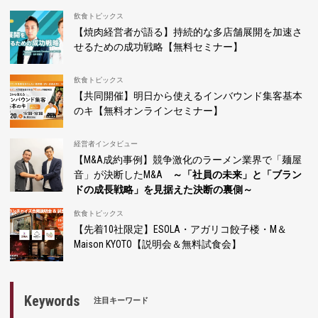
飲食トピックス
【焼肉経営者が語る】持続的な多店舗展開を加速さ
せるための成功戦略【無料セミナー】
飲食トピックス
【共同開催】明日から使えるインバウンド集客基本
のキ【無料オンラインセミナー】
経営者インタビュー
【M&A成約事例】競争激化のラーメン業界で「麺屋
音」が決断したM&A
～「社員の未来」と「ブラン
ドの成長戦略」を見据えた決断の裏側～
飲食トピックス
【先着10社限定】ESOLA・アガリコ餃子楼・M＆
Maison KYOTO【説明会＆無料試食会】
Keywords
注目キーワード