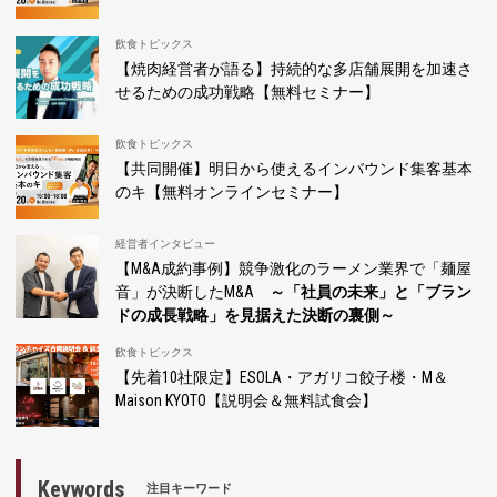
飲食トピックス
【焼肉経営者が語る】持続的な多店舗展開を加速さ
せるための成功戦略【無料セミナー】
飲食トピックス
【共同開催】明日から使えるインバウンド集客基本
のキ【無料オンラインセミナー】
経営者インタビュー
【M&A成約事例】競争激化のラーメン業界で「麺屋
音」が決断したM&A
～「社員の未来」と「ブラン
ドの成長戦略」を見据えた決断の裏側～
飲食トピックス
【先着10社限定】ESOLA・アガリコ餃子楼・M＆
Maison KYOTO【説明会＆無料試食会】
Keywords
注目キーワード