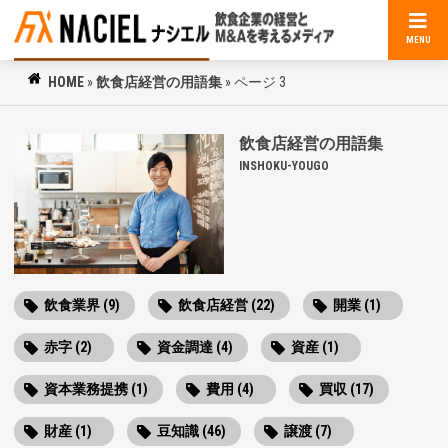
MENU
HOME
»
飲食店経営の用語集
»
ページ 3
飲食店経営の用語集
INSHOKU-YOUGO
飲食業界 (9)
飲食店経営 (22)
開業 (1)
赤字 (2)
資金調達 (4)
資産 (1)
資本業務提携 (1)
費用 (4)
買収 (17)
財産 (1)
豆知識 (46)
譲渡 (7)