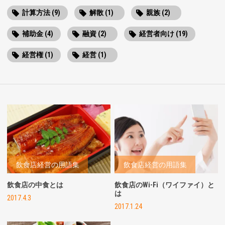
計算方法 (9)
解散 (1)
親族 (2)
補助金 (4)
融資 (2)
経営者向け (19)
経営権 (1)
経営 (1)
飲食店経営の用語集
飲食店経営の用語集
飲食店の中食とは
飲食店のWi-Fi（ワイファイ）と
は
2017.4.3
2017.1.24