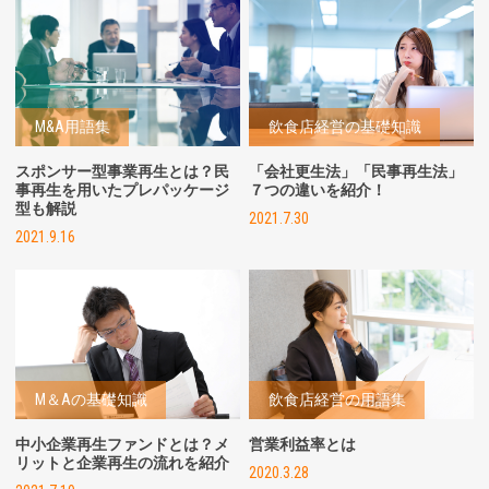
M&A用語集
飲食店経営の基礎知識
スポンサー型事業再生とは？民
「会社更生法」「民事再生法」
事再生を用いたプレパッケージ
７つの違いを紹介！
型も解説
2021.7.30
2021.9.16
M＆Aの基礎知識
飲食店経営の用語集
中小企業再生ファンドとは？メ
営業利益率とは
リットと企業再生の流れを紹介
2020.3.28