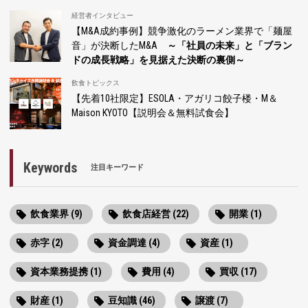
経営者インタビュー
【M&A成約事例】競争激化のラーメン業界で「麺屋
音」が決断したM&A
～「社員の未来」と「ブラン
ドの成長戦略」を見据えた決断の裏側～
飲食トピックス
【先着10社限定】ESOLA・アガリコ餃子楼・M＆
Maison KYOTO【説明会＆無料試食会】
Keywords
注目キーワード
飲食業界 (9)
飲食店経営 (22)
開業 (1)
赤字 (2)
資金調達 (4)
資産 (1)
資本業務提携 (1)
費用 (4)
買収 (17)
財産 (1)
豆知識 (46)
譲渡 (7)