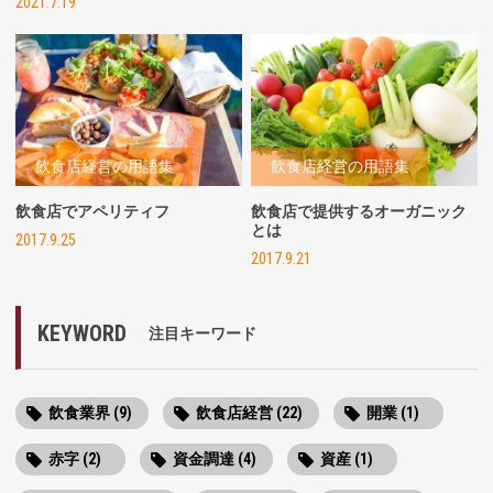
2021.7.19
飲食店経営の用語集
飲食店経営の用語集
飲食店でアペリティフ
飲食店で提供するオーガニック
とは
2017.9.25
2017.9.21
KEYWORD
注目キーワード
飲食業界 (9)
飲食店経営 (22)
開業 (1)
赤字 (2)
資金調達 (4)
資産 (1)