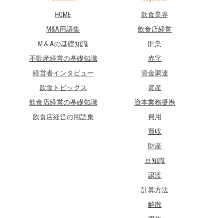
HOME
飲食業界
M&A用語集
飲食店経営
M＆Aの基礎知識
開業
不動産経営の基礎知識
赤字
経営者インタビュー
資金調達
飲食トピックス
資産
飲食店経営の基礎知識
資本業務提携
飲食店経営の用語集
費用
買収
財産
豆知識
譲渡
計算方法
解散