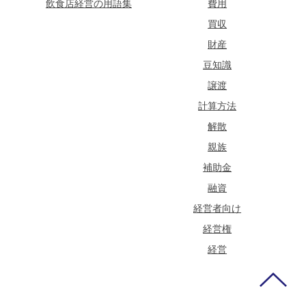
飲食店経営の用語集
費用
買収
財産
豆知識
譲渡
計算方法
解散
親族
補助金
融資
経営者向け
経営権
経営