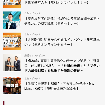
ド集客基本のキ【無料オンラインセミナー】
飲食トピックス
【焼肉経営者が語る】持続的な多店舗展開を加速さ
せるための成功戦略【無料セミナー】
飲食トピックス
【共同開催】明日から使えるインバウンド集客基本
のキ【無料オンラインセミナー】
経営者インタビュー
【M&A成約事例】競争激化のラーメン業界で「麺屋
音」が決断したM&A
～「社員の未来」と「ブラン
ドの成長戦略」を見据えた決断の裏側～
飲食トピックス
【先着10社限定】ESOLA・アガリコ餃子楼・M＆
Maison KYOTO【説明会＆無料試食会】