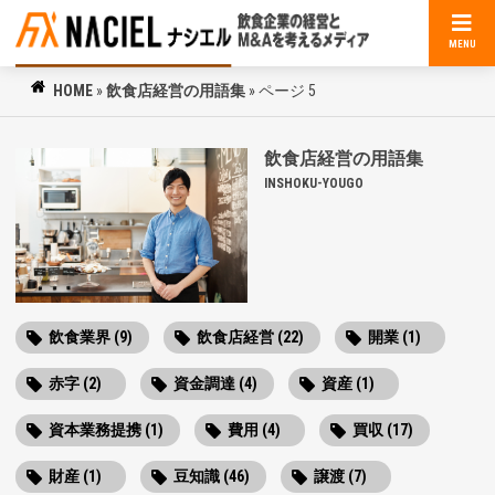
MENU
HOME
»
飲食店経営の用語集
»
ページ 5
飲食店経営の用語集
INSHOKU-YOUGO
飲食業界 (9)
飲食店経営 (22)
開業 (1)
赤字 (2)
資金調達 (4)
資産 (1)
資本業務提携 (1)
費用 (4)
買収 (17)
財産 (1)
豆知識 (46)
譲渡 (7)