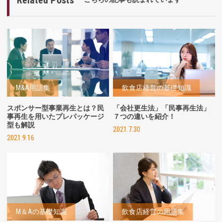
M&A用語集
飲食店経営の基礎知識
スポンサー型事業再生とは？民
「会社更生法」「民事再生法」
事再生を用いたプレパッケージ
７つの違いを紹介！
型も解説
2021.7.30
2021.9.16
M＆Aの基礎知識
飲食店経営の用語集