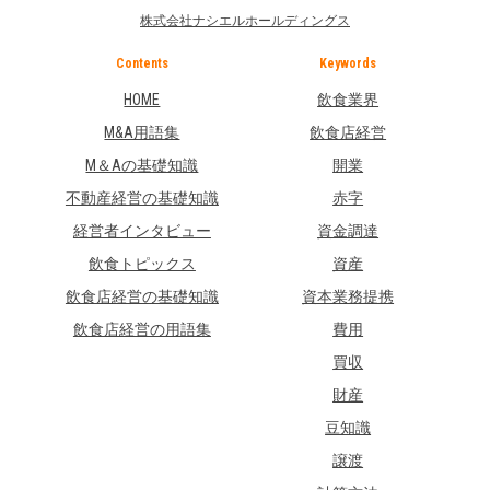
株式会社ナシエルホールディングス
Contents
Keywords
HOME
飲食業界
M&A用語集
飲食店経営
M＆Aの基礎知識
開業
不動産経営の基礎知識
赤字
経営者インタビュー
資金調達
飲食トピックス
資産
飲食店経営の基礎知識
資本業務提携
飲食店経営の用語集
費用
買収
財産
豆知識
譲渡