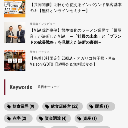
【共同開催】明日から使えるインバウンド集客基本
のキ【無料オンラインセミナー】
経営者インタビュー
【M&A成約事例】競争激化のラーメン業界で「麺屋
音」が決断したM&A
～「社員の未来」と「ブラン
ドの成長戦略」を見据えた決断の裏側～
飲食トピックス
【先着10社限定】ESOLA・アガリコ餃子楼・M＆
Maison KYOTO【説明会＆無料試食会】
Keywords
注目キーワード
飲食業界 (9)
飲食店経営 (22)
開業 (1)
赤字 (2)
資金調達 (4)
資産 (1)