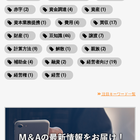
赤字 (2)
資金調達 (4)
資産 (1)
資本業務提携 (1)
費用 (4)
買収 (17)
財産 (1)
豆知識 (46)
譲渡 (7)
計算方法 (9)
解散 (1)
親族 (2)
補助金 (4)
融資 (2)
経営者向け (19)
経営権 (1)
経営 (1)
注目キーワード一覧