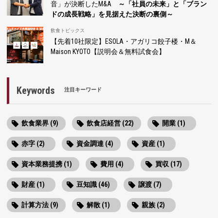
音」が決断したM&A
～「社員の未来」と「ブラン
ドの成長戦略」を見据えた決断の裏側～
飲食トピックス
【先着10社限定】ESOLA・アガリコ餃子楼・M＆
Maison KYOTO【説明会＆無料試食会】
Keywords
注目キーワード
飲食業界 (9)
飲食店経営 (22)
開業 (1)
赤字 (2)
資金調達 (4)
資産 (1)
資本業務提携 (1)
費用 (4)
買収 (17)
財産 (1)
豆知識 (46)
譲渡 (7)
計算方法 (9)
解散 (1)
親族 (2)