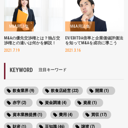
M&A用語集
M&A用語集
M&Aの優先交渉権とは？独占交
EV/EBITDA倍率と企業価値評価法
渉権との違いは何かを解説！
を知ってM&Aを成功に導こう
2021.7.19
2021.3.16
KEYWORD
注目キーワード
飲食業界 (9)
飲食店経営 (22)
開業 (1)
赤字 (2)
資金調達 (4)
資産 (1)
資本業務提携 (1)
費用 (4)
買収 (17)
財産 (1)
豆知識 (46)
譲渡 (7)