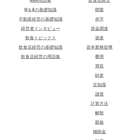
M&A用語集
飲食店経営
M＆Aの基礎知識
開業
不動産経営の基礎知識
赤字
経営者インタビュー
資金調達
飲食トピックス
資産
飲食店経営の基礎知識
資本業務提携
飲食店経営の用語集
費用
買収
財産
豆知識
譲渡
計算方法
解散
親族
補助金