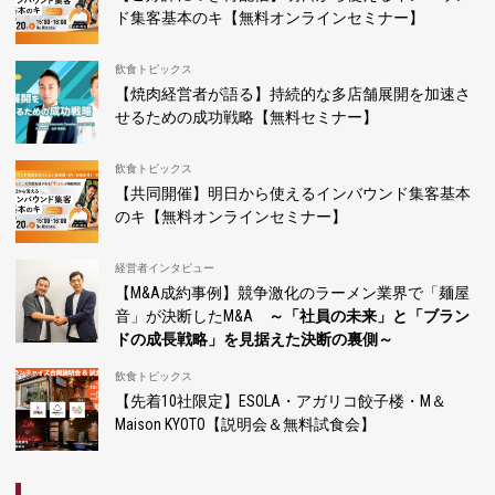
ド集客基本のキ【無料オンラインセミナー】
飲食トピックス
【焼肉経営者が語る】持続的な多店舗展開を加速さ
せるための成功戦略【無料セミナー】
飲食トピックス
【共同開催】明日から使えるインバウンド集客基本
のキ【無料オンラインセミナー】
経営者インタビュー
【M&A成約事例】競争激化のラーメン業界で「麺屋
音」が決断したM&A
～「社員の未来」と「ブラン
ドの成長戦略」を見据えた決断の裏側～
飲食トピックス
【先着10社限定】ESOLA・アガリコ餃子楼・M＆
Maison KYOTO【説明会＆無料試食会】