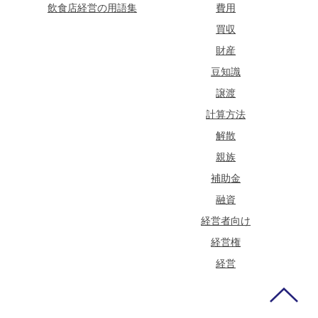
飲食店経営の用語集
費用
買収
財産
豆知識
譲渡
計算方法
解散
親族
補助金
融資
経営者向け
経営権
経営