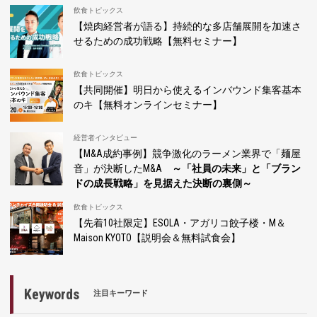
飲食トピックス
【焼肉経営者が語る】持続的な多店舗展開を加速さ
せるための成功戦略【無料セミナー】
飲食トピックス
【共同開催】明日から使えるインバウンド集客基本
のキ【無料オンラインセミナー】
経営者インタビュー
【M&A成約事例】競争激化のラーメン業界で「麺屋
音」が決断したM&A
～「社員の未来」と「ブラン
ドの成長戦略」を見据えた決断の裏側～
飲食トピックス
【先着10社限定】ESOLA・アガリコ餃子楼・M＆
Maison KYOTO【説明会＆無料試食会】
Keywords
注目キーワード