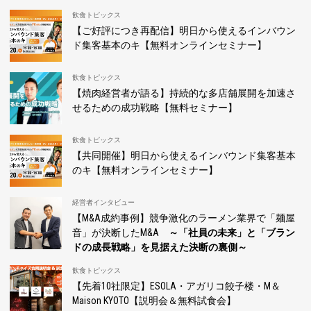
飲食トピックス
【ご好評につき再配信】明日から使えるインバウン
ド集客基本のキ【無料オンラインセミナー】
飲食トピックス
【焼肉経営者が語る】持続的な多店舗展開を加速さ
せるための成功戦略【無料セミナー】
飲食トピックス
【共同開催】明日から使えるインバウンド集客基本
のキ【無料オンラインセミナー】
経営者インタビュー
【M&A成約事例】競争激化のラーメン業界で「麺屋
音」が決断したM&A
～「社員の未来」と「ブラン
ドの成長戦略」を見据えた決断の裏側～
飲食トピックス
【先着10社限定】ESOLA・アガリコ餃子楼・M＆
Maison KYOTO【説明会＆無料試食会】