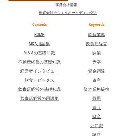
運営会社情報：
株式会社ナシエルホールディングス
Contents
Keywords
HOME
飲食業界
M&A用語集
飲食店経営
M＆Aの基礎知識
開業
不動産経営の基礎知識
赤字
経営者インタビュー
資金調達
飲食トピックス
資産
飲食店経営の基礎知識
資本業務提携
飲食店経営の用語集
費用
買収
財産
豆知識
譲渡