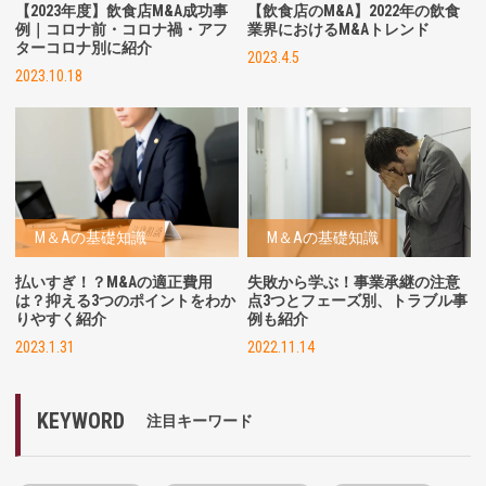
【2023年度】飲食店M&A成功事
【飲食店のM&A】
2022年の飲食
例｜コロナ前・コロナ禍・アフ
業界におけるM&Aトレンド
ターコロナ別に紹介
2023.4.5
2023.10.18
M＆Aの基礎知識
M＆Aの基礎知識
払いすぎ！？M&Aの適正費用
失敗から学ぶ！事業承継の注意
は？抑える3つのポイントをわか
点3つとフェーズ別、トラブル事
りやすく紹介
例も紹介
2023.1.31
2022.11.14
KEYWORD
注目キーワード