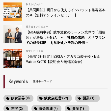
飲食トピックス
【共同開催】明日から使えるインバウンド集客基本
のキ【無料オンラインセミナー】
経営者インタビュー
【M&A成約事例】競争激化のラーメン業界で「麺屋
音」が決断したM&A
～「社員の未来」と「ブラン
ドの成長戦略」を見据えた決断の裏側～
飲食トピックス
【先着10社限定】ESOLA・アガリコ餃子楼・M＆
Maison KYOTO【説明会＆無料試食会】
Keywords
注目キーワード
飲食業界 (9)
飲食店経営 (22)
開業 (1)
赤字 (2)
資金調達 (4)
資産 (1)