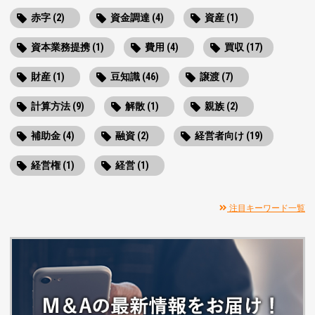
赤字 (2)
資金調達 (4)
資産 (1)
資本業務提携 (1)
費用 (4)
買収 (17)
財産 (1)
豆知識 (46)
譲渡 (7)
計算方法 (9)
解散 (1)
親族 (2)
補助金 (4)
融資 (2)
経営者向け (19)
経営権 (1)
経営 (1)
注目キーワード一覧