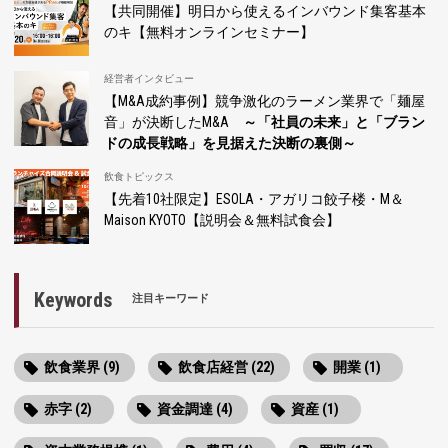
【共同開催】明日から使えるインバウンド集客基本
のキ【無料オンラインセミナー】
経営者インタビュー
【M&A成約事例】競争激化のラーメン業界で「麺屋
音」が決断したM&A
～「社員の未来」と「ブラン
ドの成長戦略」を見据えた決断の裏側～
飲食トピックス
【先着10社限定】ESOLA・アガリコ餃子楼・M＆
Maison KYOTO【説明会＆無料試食会】
Keywords
注目キーワード
飲食業界 (9)
飲食店経営 (22)
開業 (1)
赤字 (2)
資金調達 (4)
資産 (1)