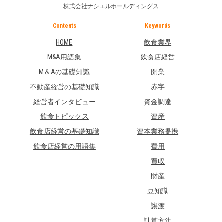
株式会社ナシエルホールディングス
Contents
Keywords
HOME
飲食業界
M&A用語集
飲食店経営
M＆Aの基礎知識
開業
不動産経営の基礎知識
赤字
経営者インタビュー
資金調達
飲食トピックス
資産
飲食店経営の基礎知識
資本業務提携
飲食店経営の用語集
費用
買収
財産
豆知識
譲渡
計算方法