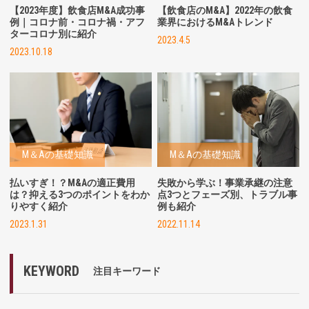
【2023年度】飲食店M&A成功事
【飲食店のM&A】
2022年の飲食
例｜コロナ前・コロナ禍・アフ
業界におけるM&Aトレンド
ターコロナ別に紹介
2023.4.5
2023.10.18
M＆Aの基礎知識
M＆Aの基礎知識
払いすぎ！？M&Aの適正費用
失敗から学ぶ！事業承継の注意
は？抑える3つのポイントをわか
点3つとフェーズ別、トラブル事
りやすく紹介
例も紹介
2023.1.31
2022.11.14
KEYWORD
注目キーワード