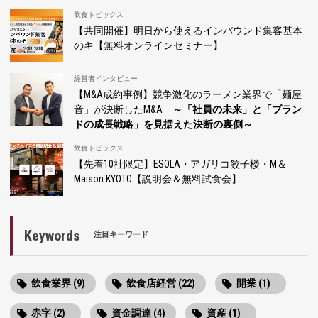
飲食トピックス
【共同開催】明日から使えるインバウンド集客基本
のキ【無料オンラインセミナー】
経営者インタビュー
【M&A成約事例】競争激化のラーメン業界で「麺屋
音」が決断したM&A
～「社員の未来」と「ブラン
ドの成長戦略」を見据えた決断の裏側～
飲食トピックス
【先着10社限定】ESOLA・アガリコ餃子楼・M＆
Maison KYOTO【説明会＆無料試食会】
Keywords
注目キーワード
飲食業界 (9)
飲食店経営 (22)
開業 (1)
赤字 (2)
資金調達 (4)
資産 (1)