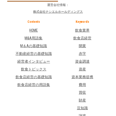
運営会社情報：
株式会社ナシエルホールディングス
Contents
Keywords
HOME
飲食業界
M&A用語集
飲食店経営
M＆Aの基礎知識
開業
不動産経営の基礎知識
赤字
経営者インタビュー
資金調達
飲食トピックス
資産
飲食店経営の基礎知識
資本業務提携
飲食店経営の用語集
費用
買収
財産
豆知識
譲渡