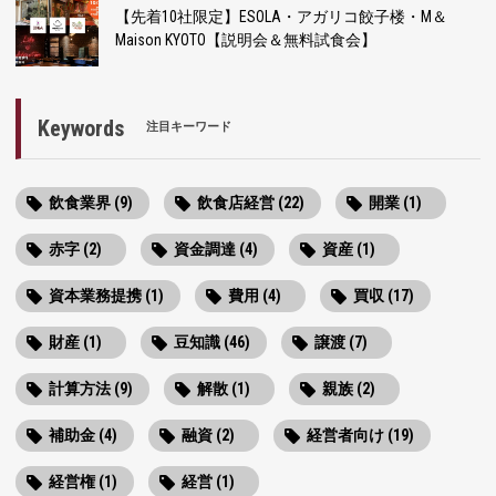
【先着10社限定】ESOLA・アガリコ餃子楼・M＆
Maison KYOTO【説明会＆無料試食会】
Keywords
注目キーワード
飲食業界 (9)
飲食店経営 (22)
開業 (1)
赤字 (2)
資金調達 (4)
資産 (1)
資本業務提携 (1)
費用 (4)
買収 (17)
財産 (1)
豆知識 (46)
譲渡 (7)
計算方法 (9)
解散 (1)
親族 (2)
補助金 (4)
融資 (2)
経営者向け (19)
経営権 (1)
経営 (1)