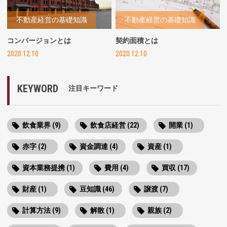
不動産経営の基礎知識
不動産経営の基礎知識
コンバージョンとは
契約面積とは
2020.12.10
2020.12.10
KEYWORD
注目キーワード
飲食業界 (9)
飲食店経営 (22)
開業 (1)
赤字 (2)
資金調達 (4)
資産 (1)
資本業務提携 (1)
費用 (4)
買収 (17)
財産 (1)
豆知識 (46)
譲渡 (7)
計算方法 (9)
解散 (1)
親族 (2)