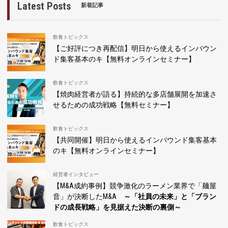
Latest Posts
新着記事
飲食トピックス
【ご好評につき再配信】明日から使えるインバウン
ド集客基本のキ【無料オンラインセミナー】
飲食トピックス
【焼肉経営者が語る】持続的な多店舗展開を加速さ
せるための成功戦略【無料セミナー】
飲食トピックス
【共同開催】明日から使えるインバウンド集客基本
のキ【無料オンラインセミナー】
経営者インタビュー
【M&A成約事例】競争激化のラーメン業界で「麺屋
音」が決断したM&A
～「社員の未来」と「ブラン
ドの成長戦略」を見据えた決断の裏側～
飲食トピックス