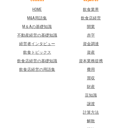
HOME
飲食業界
M&A用語集
飲食店経営
M＆Aの基礎知識
開業
不動産経営の基礎知識
赤字
経営者インタビュー
資金調達
飲食トピックス
資産
飲食店経営の基礎知識
資本業務提携
飲食店経営の用語集
費用
買収
財産
豆知識
譲渡
計算方法
解散