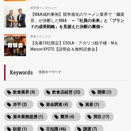
経営者インタビュー
【M&A成約事例】競争激化のラーメン業界で「麺屋
音」が決断したM&A
～「社員の未来」と「ブラン
ドの成長戦略」を見据えた決断の裏側～
飲食トピックス
【先着10社限定】ESOLA・アガリコ餃子楼・M＆
Maison KYOTO【説明会＆無料試食会】
Keywords
注目キーワード
飲食業界 (9)
飲食店経営 (22)
開業 (1)
赤字 (2)
資金調達 (4)
資産 (1)
資本業務提携 (1)
費用 (4)
買収 (17)
財産 (1)
豆知識 (46)
譲渡 (7)