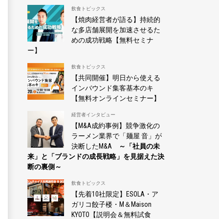
飲食トピックス
【焼肉経営者が語る】持続的
な多店舗展開を加速させるた
めの成功戦略【無料セミナ
ー】
飲食トピックス
【共同開催】明日から使える
インバウンド集客基本のキ
【無料オンラインセミナー】
経営者インタビュー
【M&A成約事例】競争激化の
ラーメン業界で「麺屋 音」が
決断したM&A
～「社員の未
来」と「ブランドの成長戦略」を見据えた決
断の裏側～
飲食トピックス
【先着10社限定】ESOLA・ア
ガリコ餃子楼・M＆Maison
KYOTO【説明会＆無料試食