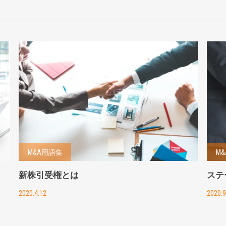
M&A用語集
M
新株引受権とは
ステ
2020.4.12
2020.9