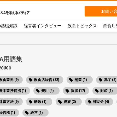
の基礎知識
経営者インタビュー
飲食トピックス
飲食店
&A用語集
YOUGO
飲食業界 (9)
飲食店経営 (22)
開業 (1)
赤字 (2)
資本業務提携 (1)
費用 (4)
買収 (17)
財産 (1)
計算方法 (9)
解散 (1)
親族 (2)
補助金 (4)
経営権 (1)
経営 (1)