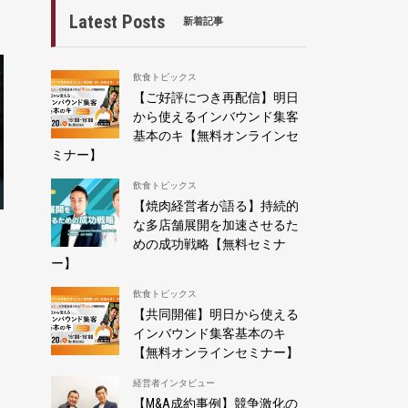
Latest Posts
新着記事
飲食トピックス
【ご好評につき再配信】明日
から使えるインバウンド集客
基本のキ【無料オンラインセ
ミナー】
飲食トピックス
【焼肉経営者が語る】持続的
な多店舗展開を加速させるた
めの成功戦略【無料セミナ
ー】
飲食トピックス
【共同開催】明日から使える
インバウンド集客基本のキ
【無料オンラインセミナー】
経営者インタビュー
【M&A成約事例】競争激化の