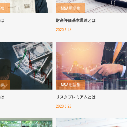
語集
M&A用語集
とは
財産評価基本通達とは
2020.6.23
語集
M&A用語集
とは
リスクプレミアムとは
2020.6.23