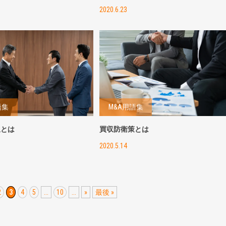
2020.6.23
語集
M&A用語集
収とは
買収防衛策とは
2020.5.14
2
3
4
5
...
10
...
»
最後 »