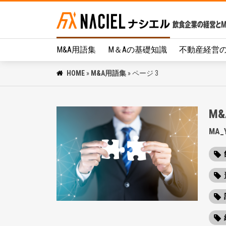
M&A用語集
M＆Aの基礎知識
不動産経営
HOME
»
M&A用語集
»
ページ 3
M
MA_