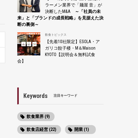
ラーメン業界で「麺屋 音」が
決断したM&A
～「社員の未
来」と「ブランドの成長戦略」を見据えた決
断の裏側～
飲食トピックス
【先着10社限定】ESOLA・ア
ガリコ餃子楼・M＆Maison
KYOTO【説明会＆無料試食
会】
Keywords
注目キーワード
飲食業界 (9)
飲食店経営 (22)
開業 (1)