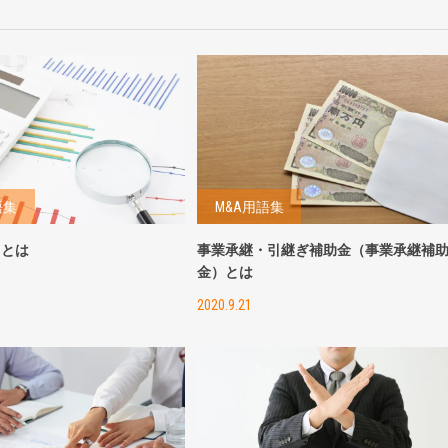
語集
M&A用語集
トとは
事業承継・引継ぎ補助金（事業承継補
金）とは
2020.9.21