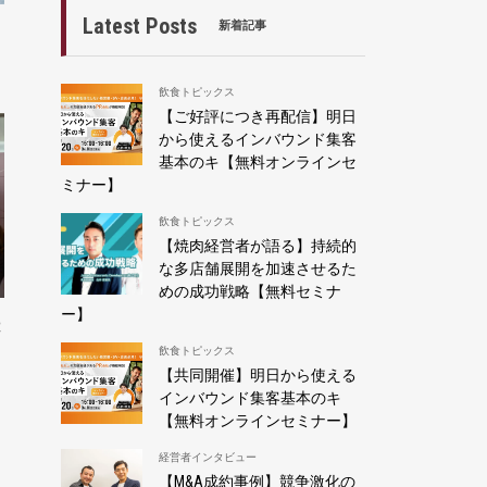
Latest Posts
新着記事
飲食トピックス
【ご好評につき再配信】明日
から使えるインバウンド集客
基本のキ【無料オンラインセ
ミナー】
飲食トピックス
【焼肉経営者が語る】持続的
な多店舗展開を加速させるた
めの成功戦略【無料セミナ
ー】
は
飲食トピックス
【共同開催】明日から使える
インバウンド集客基本のキ
【無料オンラインセミナー】
経営者インタビュー
【M&A成約事例】競争激化の