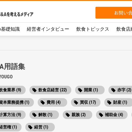
の基礎知識
経営者インタビュー
飲食トピックス
飲食店
&A用語集
YOUGO
飲食業界 (9)
飲食店経営 (22)
開業 (1)
赤字 (2)
資本業務提携 (1)
費用 (4)
買収 (17)
財産 (1)
計算方法 (9)
解散 (1)
親族 (2)
補助金 (4)
経営権 (1)
経営 (1)