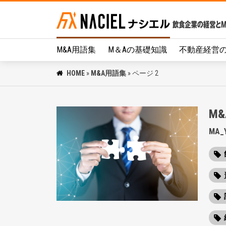
M&A用語集
M＆Aの基礎知識
不動産経営
HOME
»
M&A用語集
»
ページ 2
M
MA_