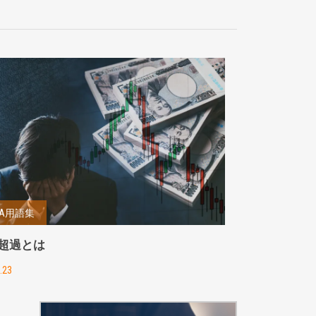
&A用語集
超過とは
.23