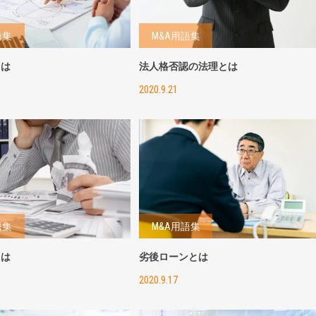
語集
M&A用語集
とは
法人格否認の法理とは
2020.9.21
語集
M&A用語集
とは
劣後ローンとは
2020.9.17