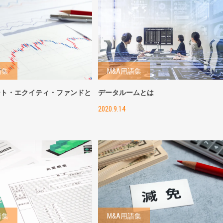
語集
M&A用語集
ート・エクイティ・ファンドと
データルームとは
2020.9.14
語集
M&A用語集