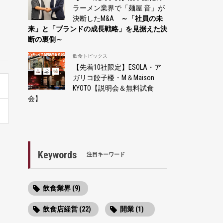
ラーメン業界で「麺屋 音」が
決断したM&A
～「社員の未
来」と「ブランドの成長戦略」を見据えた決
断の裏側～
飲食トピックス
【先着10社限定】ESOLA・ア
ガリコ餃子楼・M＆Maison
KYOTO【説明会＆無料試食
会】
Keywords
注目キーワード
飲食業界 (9)
飲食店経営 (22)
開業 (1)