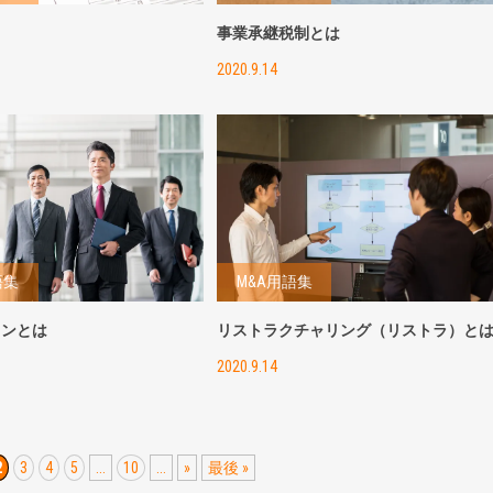
事業承継税制とは
2020.9.14
語集
M&A用語集
ョンとは
リストラクチャリング（リストラ）と
2020.9.14
2
3
4
5
...
10
...
»
最後 »