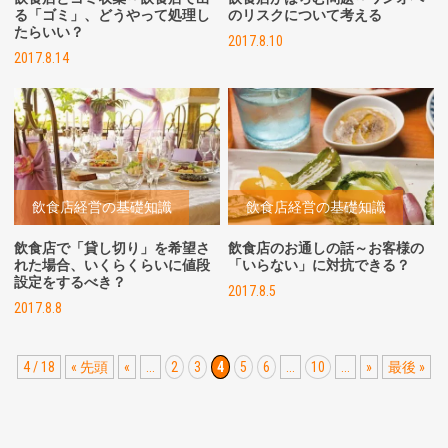
る「ゴミ」、どうやって処理し
のリスクについて考える
たらいい？
2017.8.10
2017.8.14
飲食店経営の基礎知識
飲食店経営の基礎知識
飲食店で「貸し切り」を希望さ
飲食店のお通しの話～お客様の
れた場合、いくらくらいに値段
「いらない」に対抗できる？
設定をするべき？
2017.8.5
2017.8.8
4 / 18
« 先頭
«
...
2
3
4
5
6
...
10
...
»
最後 »