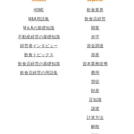
HOME
飲食業界
M&A用語集
飲食店経営
M＆Aの基礎知識
開業
不動産経営の基礎知識
赤字
経営者インタビュー
資金調達
飲食トピックス
資産
飲食店経営の基礎知識
資本業務提携
飲食店経営の用語集
費用
買収
財産
豆知識
譲渡
計算方法
解散