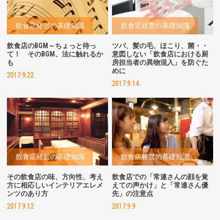
飲食店経営の基礎知識
飲食店経営の基礎知識
飲食店のBGM～ちょっと待っ
ツバ、髪の毛、ほこり、菌・・
て！ そのBGM、法に触れるか
意図しない「飲食店における厨
も
房担当者の異物混入」を防ぐた
めに
2017.9.22
2017.9.14
飲食店経営の基礎知識
飲食店経営の基礎知識
その飲食店の味、方向性、考え
飲食店での「常連さんの顔を覚
方に相応しいインテリアエレメ
えての声かけ」と「常連さん優
ンツのあり方
先」の注意点
2017.9.12
2017.9.9