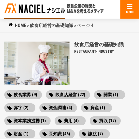
MENU
HOME
»
飲食店経営の基礎知識
»
ページ 4
飲食店経営の基礎知識
RESTAURANT-INDUSTRY
飲食業界 (9)
飲食店経営 (22)
開業 (1)
赤字 (2)
資金調達 (4)
資産 (1)
資本業務提携 (1)
費用 (4)
買収 (17)
財産 (1)
豆知識 (46)
譲渡 (7)