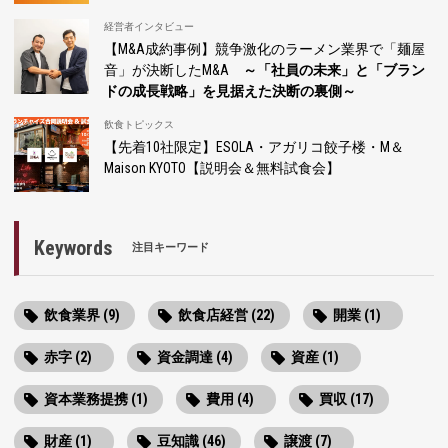
経営者インタビュー
【M&A成約事例】競争激化のラーメン業界で「麺屋
音」が決断したM&A
～「社員の未来」と「ブラン
ドの成長戦略」を見据えた決断の裏側～
飲食トピックス
【先着10社限定】ESOLA・アガリコ餃子楼・M＆
Maison KYOTO【説明会＆無料試食会】
Keywords
注目キーワード
飲食業界 (9)
飲食店経営 (22)
開業 (1)
赤字 (2)
資金調達 (4)
資産 (1)
資本業務提携 (1)
費用 (4)
買収 (17)
財産 (1)
豆知識 (46)
譲渡 (7)