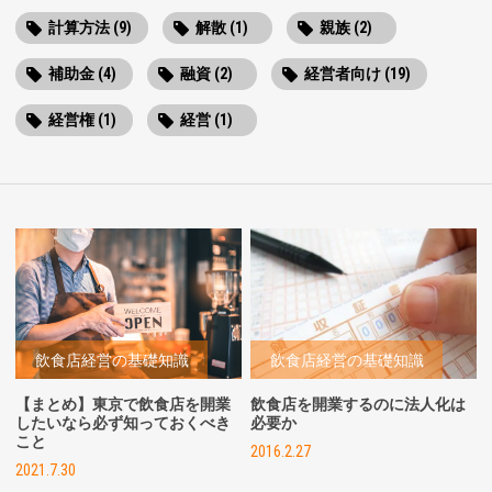
計算方法 (9)
解散 (1)
親族 (2)
補助金 (4)
融資 (2)
経営者向け (19)
経営権 (1)
経営 (1)
飲食店経営の基礎知識
飲食店経営の基礎知識
【まとめ】東京で飲食店を開業
飲食店を開業するのに法人化は
したいなら必ず知っておくべき
必要か
こと
2016.2.27
2021.7.30